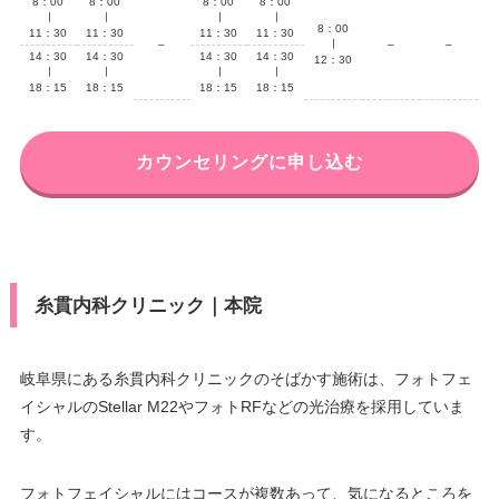
8：00
8：00
8：00
8：00
∣
∣
∣
∣
8：00
11：30
11：30
11：30
11：30
–
∣
–
–
14：30
14：30
14：30
14：30
12：30
∣
∣
∣
∣
18：15
18：15
18：15
18：15
カウンセリングに申し込む
糸貫内科クリニック｜本院
岐阜県にある糸貫内科クリニックのそばかす施術は、フォトフェ
イシャルのStellar M22やフォトRFなどの光治療を採用していま
す。
フォトフェイシャルにはコースが複数あって、気になるところを