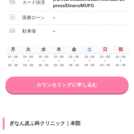
カード決済
press/Diners/MUFG
医療ローン
–
駐車場
–
月
火
水
木
金
土
日
祝
10：00
10：00
10：00
10：00
10：00
10：00
10：00
10：00
∣
∣
∣
∣
∣
∣
∣
∣
18：30
18：30
18：30
18：30
18：30
18：30
18：30
18：30
カウンセリングに申し込む
ぎなん皮ふ科クリニック｜本院