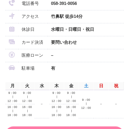
電話番号
058-391-0056
アクセス
竹鼻駅 徒歩14分
休診日
水曜日・日曜日・祝日
カード決済
要問い合わせ
医療ローン
–
駐車場
有
月
火
水
木
金
土
日
祝
9：00
9：00
9：00
9：00
∣
∣
∣
∣
9：00
12：00
12：00
12：00
12：00
–
∣
–
–
16：00
16：00
16：00
16：00
12：00
∣
∣
∣
∣
18：00
18：00
18：00
18：00