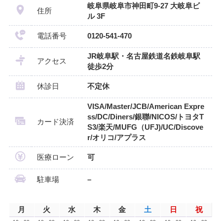
岐阜県岐阜市神田町9-27 大岐阜ビ
住所
ル 3F
電話番号
0120-541-470
JR岐阜駅・名古屋鉄道名鉄岐阜駅
アクセス
徒歩2分
休診日
不定休
VISA/Master/JCB/American Expre
ss/DC/Diners/銀聯/NICOS/トヨタT
カード決済
S3/楽天/MUFG（UFJ)/UC/Discove
r/オリコ/アプラス
医療ローン
可
駐車場
–
月
火
水
木
金
土
日
祝