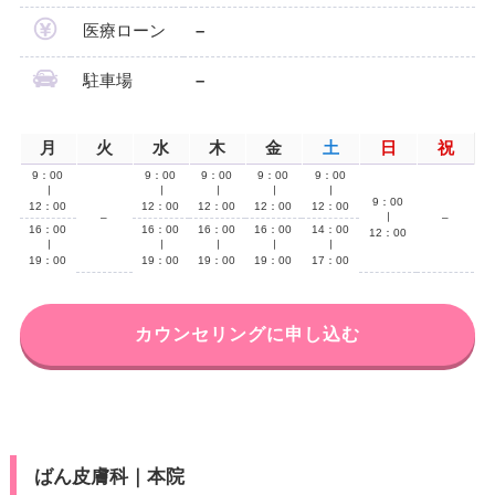
医療ローン
–
駐車場
–
月
火
水
木
金
土
日
祝
9：00
9：00
9：00
9：00
9：00
∣
∣
∣
∣
∣
9：00
12：00
12：00
12：00
12：00
12：00
–
∣
–
16：00
16：00
16：00
16：00
14：00
12：00
∣
∣
∣
∣
∣
19：00
19：00
19：00
19：00
17：00
カウンセリングに申し込む
ばん皮膚科｜本院