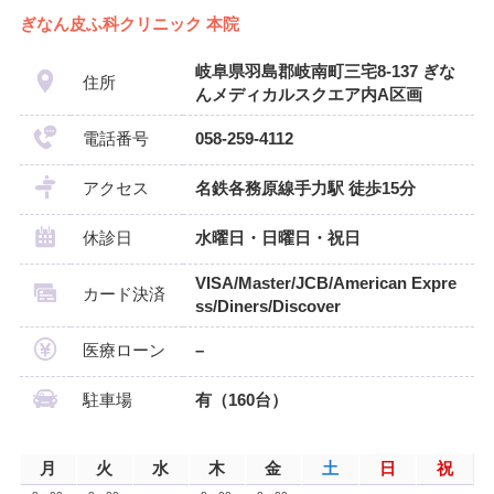
ぎなん皮ふ科クリニック 本院
岐阜県羽島郡岐南町三宅8-137 ぎな
住所
んメディカルスクエア内A区画
電話番号
058-259-4112
アクセス
名鉄各務原線手力駅 徒歩15分
休診日
水曜日・日曜日・祝日
VISA/Master/JCB/American Expre
カード決済
ss/Diners/Discover
医療ローン
–
駐車場
有（160台）
月
火
水
木
金
土
日
祝