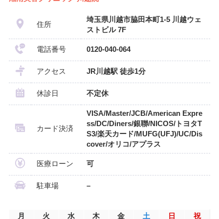
埼玉県川越市脇田本町1-5 川越ウェ
住所
ストビル 7F
電話番号
0120-040-064
アクセス
JR川越駅 徒歩1分
休診日
不定休
VISA/Master/JCB/American Expre
ss/DC/Diners/銀聯/NICOS/トヨタT
カード決済
S3/楽天カード/MUFG(UFJ)/UC/Dis
cover/オリコ/アプラス
医療ローン
可
駐車場
–
月
火
水
木
金
土
日
祝