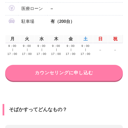
医療ローン
–
駐車場
有（200台）
月
火
水
木
金
土
日
祝
9：00
9：00
9：00
9：00
9：00
9：00
∣
∣
∣
∣
∣
∣
–
–
17：00
17：00
17：00
17：00
17：00
17：00
カウンセリングに申し込む
そばかすってどんなもの？