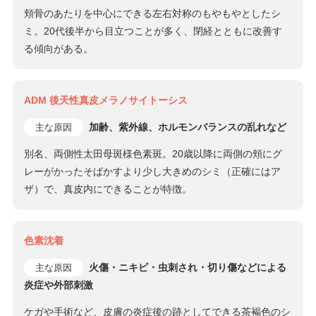
頬骨のあたりを中心にできる左右対称のもやもやとしたシ
ミ。20代後半から目立つことが多く、閉経とともに改善す
る傾向がある。
ADM 後天性真皮メラノサイトーシス
加齢、紫外線、ホルモンバランスの乱れなど
主な原因
別名、両側性太田母斑様色素斑。20歳以降に両側の頬にグ
レーがかったそばかすより少し大きめのシミ（正確にはア
ザ）で、真皮内にできることが特徴。
色素沈着
火傷・ニキビ・虫刺され・切り傷などによる
主な原因
炎症や外部刺激
ケガや手術など、皮膚の炎症後の跡としてできる茶褐色のシ