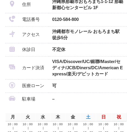
沖縄県那覇市おもろまち1-1-12 那覇
住所
新都心センタービル 1F
電話番号
0120-584-800
沖縄都市モノレール おもろまち駅
アクセス
徒歩5分
休診日
不定休
VISA/Discover/UC/銀聯/Master/セ
カード決済
ディナ/JCB/Diners/DC/American E
xpress/楽天/デビットカード
医療ローン
可
駐車場
–
月
火
水
木
金
土
日
祝
10：00
10：00
10：00
10：00
10：00
10：00
10：00
10：00
∣
∣
∣
∣
∣
∣
∣
∣