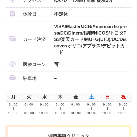
アクセス
ゆいレール県庁前駅 徒歩2分
休診日
不定休
VISA/Master/JCB/American Expre
ss/DC/Diners/銀聯/NICOS/トヨタT
カード決済
S3/楽天カード/MUFG(UFJ)/UC/Dis
cover/オリコ/アプラス/デビットカ
ード
医療ローン
可
駐車場
–
月
火
水
木
金
土
日
祝
9：00
9：00
9：00
9：00
9：00
9：00
9：00
9：00
∣
∣
∣
∣
∣
∣
∣
∣
18：00
18：00
18：00
18：00
18：00
18：00
18：00
18：00
湘南美容クリニック