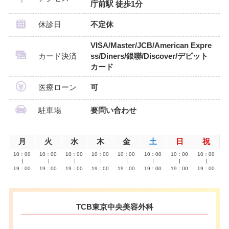
庁前駅 徒歩1分
休診日
不定休
VISA/Master/JCB/American Expre
カード決済
ss/Diners/銀聯/Discover/デビット
カード
医療ローン
可
駐車場
要問い合わせ
月
火
水
木
金
土
日
祝
10：00
10：00
10：00
10：00
10：00
10：00
10：00
10：00
∣
∣
∣
∣
∣
∣
∣
∣
19：00
19：00
19：00
19：00
19：00
19：00
19：00
19：00
TCB東京中央美容外科