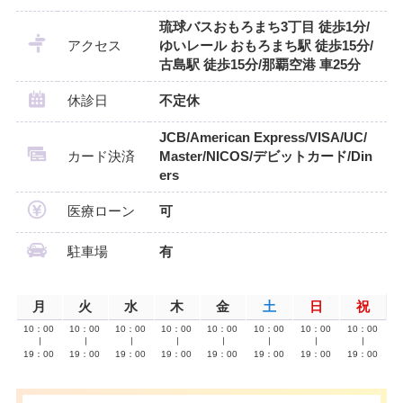
琉球バスおもろまち3丁目 徒歩1分/
アクセス
ゆいレール おもろまち駅 徒歩15分/
古島駅 徒歩15分/那覇空港 車25分
休診日
不定休
JCB/American Express/VISA/UC/
カード決済
Master/NICOS/デビットカード/Din
ers
医療ローン
可
駐車場
有
月
火
水
木
金
土
日
祝
10：00
10：00
10：00
10：00
10：00
10：00
10：00
10：00
∣
∣
∣
∣
∣
∣
∣
∣
19：00
19：00
19：00
19：00
19：00
19：00
19：00
19：00