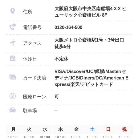
大阪府大阪市中央区南船場4-3-2 ヒ
住所
ューリック心斎橋ビル 8F
電話番号
0120-164-500
大阪メトロ心斎橋駅1号・3号出口
アクセス
徒歩5分
休診日
不定休
VISA/Discover/UC/銀聯/Master/セ
カード決済
ディナ/JCB/Diners/DC/American E
xpress/楽天/デビットカード
医療ローン
可
駐車場
–
月
火
水
木
金
土
日
祝
10：00
10：00
10：00
10：00
10：00
10：00
10：00
10：00