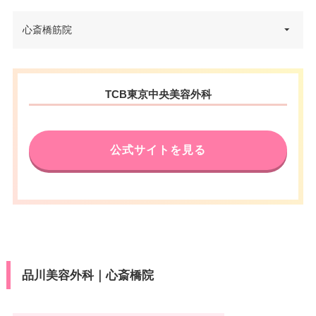
大阪府大阪市中央区南船場4-4-10
心斎橋筋院
住所
辰野心斎橋ビル 4F
電話番号
0120-427-746
大阪府大阪市中央区心斎橋筋1-4-
住所
TCB東京中央美容外科
大阪メトロ心斎橋駅 徒歩1分/大
12 心斎橋日光ビル 4F
アクセス
阪メトロ四ツ橋駅 徒歩6分
電話番号
0120-197-255
休診日
不定休
公式サイトを見る
大阪メトロ心斎橋駅出口6 徒歩2
アクセス
VISA/Master/JCB/American Ex
分/JR難波駅 徒歩15分
カード決
press/Diners/銀聯/Discover/デ
済
休診日
不定休
ビットカード
医療ロー
VISA/Master/JCB/American Ex
可
カード決
ン
press/Diners/銀聯/Discover/デ
済
ビットカード
駐車場
–
品川美容外科｜心斎橋院
医療ロー
可
ン
月
火
水
木
金
土
日
祝