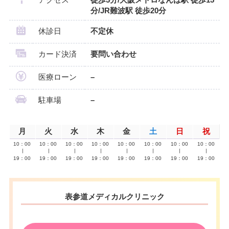
分/JR難波駅 徒歩20分
休診日
不定休
カード決済
要問い合わせ
医療ローン
–
駐車場
–
月
火
水
木
金
土
日
祝
10：00
10：00
10：00
10：00
10：00
10：00
10：00
10：00
∣
∣
∣
∣
∣
∣
∣
∣
19：00
19：00
19：00
19：00
19：00
19：00
19：00
19：00
表参道メディカルクリニック