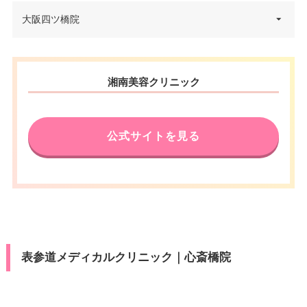
大阪府大阪市中央区心斎橋筋2-7-
大阪四ツ橋院
住所
18 プライムスクエア心斎橋 10F
電話番号
0120-5489-93
大阪府大阪市西区北堀江1-19-1
住所
湘南美容クリニック
八光心斎橋AIR Bldg 8階
アクセス
大阪メトロ心斎橋駅 徒歩4分
電話番号
0120-664-163
休診日
不定休
公式サイトを見る
大阪メトロ心斎橋駅 徒歩5分/大
VISA/Master/JCB/American Ex
アクセス
阪メトロ四ツ橋駅 徒歩2分/大阪
press/DC/Diners/銀聯/NICOS/ト
カード決
メトロ西大橋駅 徒歩1分
ヨタTS3/楽天カード/MUFG(UF
済
J)/UC/Discover/オリコ/アプラス/
休診日
水曜日・日曜日
デビットカード
VISA/Master/JCB/American Ex
医療ロー
カード決
可
press/Diners/銀聯/Discover/デ
ン
済
表参道メディカルクリニック｜心斎橋院
ビットカード
駐車場
–
医療ロー
可
ン