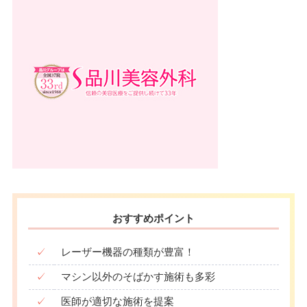
駐車場
提携駐車場有
10：00
10：00
10：00
10：00
10：00
10：00
10：00
10：00
∣
∣
∣
∣
∣
∣
∣
∣
19：00
19：00
19：00
19：00
19：00
19：00
19：00
19：00
月
火
水
木
金
土
日
祝
10：00
10：00
10：00
10：00
10：00
10：00
10：00
10：00
∣
∣
∣
∣
∣
∣
∣
∣
19：00
19：00
19：00
19：00
19：00
19：00
19：00
19：00
おすすめポイント
✓
レーザー機器の種類が豊富！
✓
マシン以外のそばかす施術も多彩
✓
医師が適切な施術を提案