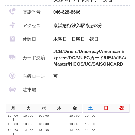
電話番号
046-828-8666
アクセス
京浜急行汐入駅 徒歩3分
休診日
木曜日・日曜日・祝日
JCB/Diners/Unionpay/American E
カード決済
xpress/DC/MUFGカード/UFJ/VISA/
Master/NICOS/UC/SAISONCARD
医療ローン
可
駐車場
–
月
火
水
木
金
土
日
祝
10：00
10：00
10：00
10：00
10：00
∣
∣
∣
∣
∣
13：30
13：30
13：30
13：30
13：30
–
–
–
14：30
14：30
14：30
14：30
14：30
∣
∣
∣
∣
∣