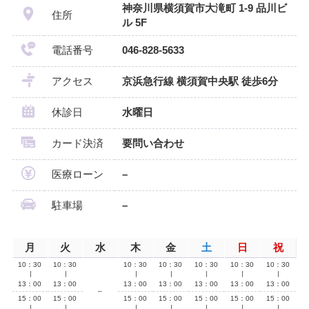
神奈川県横須賀市大滝町 1-9 品川ビ
住所
ル 5F
電話番号
046-828-5633
アクセス
京浜急行線 横須賀中央駅 徒歩6分
休診日
水曜日
カード決済
要問い合わせ
医療ローン
–
駐車場
–
月
火
水
木
金
土
日
祝
10：30
10：30
10：30
10：30
10：30
10：30
10：30
∣
∣
∣
∣
∣
∣
∣
13：00
13：00
13：00
13：00
13：00
13：00
13：00
–
15：00
15：00
15：00
15：00
15：00
15：00
15：00
∣
∣
∣
∣
∣
∣
∣