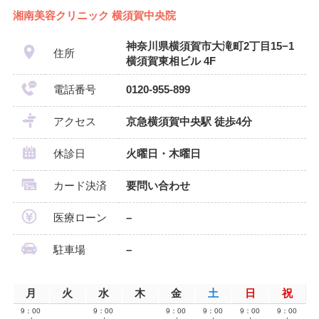
湘南美容クリニック 横須賀中央院
神奈川県横須賀市大滝町2丁目15−1
住所
横須賀東相ビル 4F
電話番号
0120-955-899
アクセス
京急横須賀中央駅 徒歩4分
休診日
火曜日・木曜日
カード決済
要問い合わせ
医療ローン
–
駐車場
–
月
火
水
木
金
土
日
祝
9：00
9：00
9：00
9：00
9：00
9：00