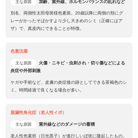
加齢、紫外線、ホルモンバランスの乱れなど
主な原因
別名、両側性太田母斑様色素斑。20歳以降に両側の頬にグ
レーがかったそばかすより少し大きめのシミ（正確にはア
ザ）で、真皮内にできることが特徴。
色素沈着
火傷・ニキビ・虫刺され・切り傷などによる
主な原因
炎症や外部刺激
ケガや手術など、皮膚の炎症後の跡としてできる茶褐色のシ
ミ。時間経過で良くなる場合が多い。
脂漏性角化症（老人性イボ）
紫外線などのダメージの蓄積
主な原因
老人性色素班（日光黒子）が進行しいぼ状に隆起したもの。