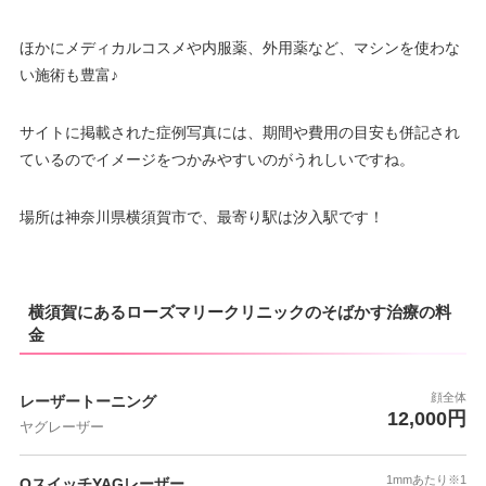
ほかにメディカルコスメや内服薬、外用薬など、マシンを使わな
い施術も豊富♪
サイトに掲載された症例写真には、期間や費用の目安も併記され
ているのでイメージをつかみやすいのがうれしいですね。
場所は神奈川県横須賀市で、最寄り駅は汐入駅です！
横須賀にあるローズマリークリニックのそばかす治療の料
金
顔全体
レーザートーニング
12,000円
ヤグレーザー
1mmあたり※1
QスイッチYAGレーザー