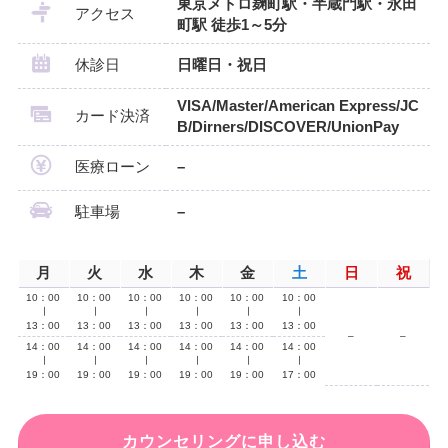
東京メトロ麹町駅・半蔵門駅・永田
アクセス
町駅 徒歩1～5分
休診日
日曜日・祝日
VISA/Master/American Express/JC
カード決済
B/Dirners/DISCOVER/UnionPay
医療ローン
–
駐車場
–
月
火
水
木
金
土
日
祝
10：00
10：00
10：00
10：00
10：00
10：00
∣
∣
∣
∣
∣
∣
13：00
13：00
13：00
13：00
13：00
13：00
–
–
14：00
14：00
14：00
14：00
14：00
14：00
∣
∣
∣
∣
∣
∣
19：00
19：00
19：00
19：00
19：00
17：00
カウンセリングに申し込む