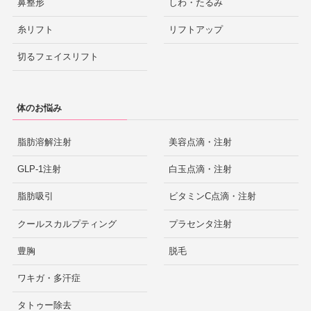
鼻整形
しわ・たるみ
糸リフト
リフトアップ
切るフェイスリフト
体のお悩み
脂肪溶解注射
美容点滴・注射
GLP-1注射
白玉点滴・注射
脂肪吸引
ビタミンC点滴・注射
クールスカルプティング
プラセンタ注射
豊胸
脱毛
ワキガ・多汗症
タトゥー除去