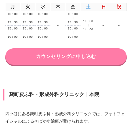
月
火
水
木
金
土
日
祝
10：00
10：00
10：00
10：00
∣
∣
∣
∣
10：00
13：30
13：30
13：30
13：30
–
∣
–
–
15：00
15：00
15：00
15：00
14：00
∣
∣
∣
∣
19：00
19：00
19：00
19：00
カウンセリングに申し込む
麹町皮ふ科・形成外科クリニック｜本院
四ツ谷にある麹町皮ふ科・形成外科クリニックでは、フォトフェ
イシャルによるそばかす治療が受けられます。