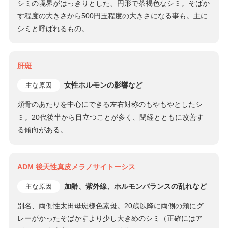
シミの境界がはっきりとした、円形で茶褐色なシミ。そばか
す程度の大きさから500円玉程度の大きさになる事も。主に
シミと呼ばれるもの。
肝斑
女性ホルモンの影響など
主な原因
頬骨のあたりを中心にできる左右対称のもやもやとしたシ
ミ。20代後半から目立つことが多く、閉経とともに改善す
る傾向がある。
ADM 後天性真皮メラノサイトーシス
加齢、紫外線、ホルモンバランスの乱れなど
主な原因
別名、両側性太田母斑様色素斑。20歳以降に両側の頬にグ
レーがかったそばかすより少し大きめのシミ（正確にはア