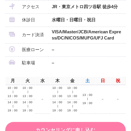
アクセス
JR・東京メトロ四ツ谷駅 徒歩4分
休診日
水曜日・日曜日・祝日
VISA/Master/JCB/American Expre
カード決済
ss/DC/NICOS/MUFG/UFJ Card
医療ローン
–
駐車場
–
月
火
水
木
金
土
日
祝
10：00
10：00
10：00
10：00
∣
∣
∣
∣
13：00
13：00
13：00
13：00
13：00
–
∣
–
–
14：00
14：00
14：00
14：00
19：00
∣
∣
∣
∣
19：00
19：00
19：00
19：00
カウンセリングに申し込む