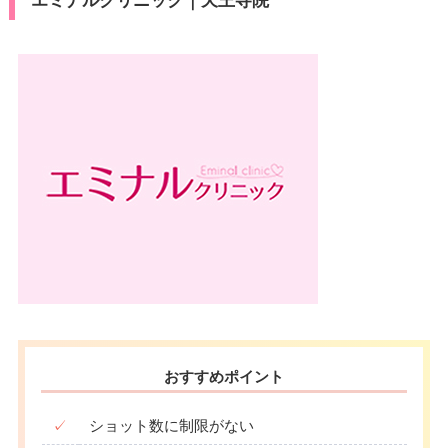
エミナルクリニック｜天王寺院
カード決
医療ロー
ヨタTS3/楽天カード/MUFG(UF
可
済
ン
J)/UC/Discover/オリコ/アプラス/
デビットカード
駐車場
–
医療ロー
可
ン
月
火
水
木
金
土
日
祝
駐車場
–
10：00
10：00
10：00
10：00
10：00
10：00
10：00
10：00
∣
∣
∣
∣
∣
∣
∣
∣
19：00
19：00
19：00
19：00
19：00
19：00
19：00
19：00
月
火
水
木
金
土
日
祝
10：00
10：00
10：00
10：00
10：00
10：00
10：00
∣
∣
–
∣
∣
∣
∣
∣
19：00
19：00
19：00
19：00
19：00
19：00
19：00
おすすめポイント
✓
ショット数に制限がない