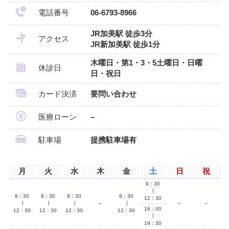
電話番号
06-6793-8966
JR加美駅 徒歩3分
アクセス
JR新加美駅 徒歩1分
木曜日・第1・3・5土曜日・日曜
休診日
日・祝日
カード決済
要問い合わせ
医療ローン
–
駐車場
提携駐車場有
月
火
水
木
金
土
日
祝
9：30
∣
9：30
9：30
9：30
9：30
12：30
∣
∣
∣
–
∣
–
–
16：00
12：30
12：30
12：30
12：30
∣
19：30