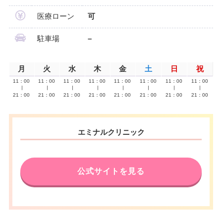
医療ローン
可
駐車場
–
月
火
水
木
金
土
日
祝
11：00
11：00
11：00
11：00
11：00
11：00
11：00
11：00
∣
∣
∣
∣
∣
∣
∣
∣
21：00
21：00
21：00
21：00
21：00
21：00
21：00
21：00
エミナルクリニック
公式サイトを見る