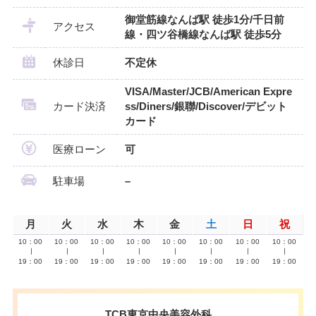
御堂筋線なんば駅 徒歩1分/千日前
アクセス
線・四ツ谷橋線なんば駅 徒歩5分
休診日
不定休
VISA/Master/JCB/American Expre
カード決済
ss/Diners/銀聯/Discover/デビット
カード
医療ローン
可
駐車場
–
月
火
水
木
金
土
日
祝
10：00
10：00
10：00
10：00
10：00
10：00
10：00
10：00
∣
∣
∣
∣
∣
∣
∣
∣
19：00
19：00
19：00
19：00
19：00
19：00
19：00
19：00
TCB東京中央美容外科