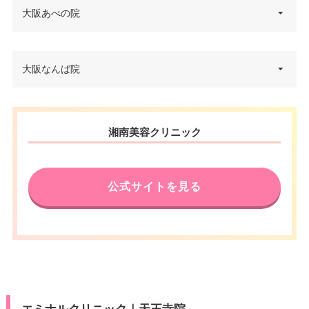
大阪あべの院
大阪府大阪市阿倍野区阿倍野筋1
大阪なんば院
住所
-3-21 岸本ビル 8F あべのハルカ
ス隣り
大阪府大阪市中央区難波5-1-60
電話番号
0120-129-456
住所
湘南美容クリニック
スイスホテル南海大阪 6F
JR天王寺駅・大阪メトロ天王寺
電話番号
0120-553-302
アクセス
駅 徒歩2分
近鉄大阪阿部野橋駅 徒歩1分
公式サイトを見る
南海なんば駅直結
大阪メトロなんば駅 徒歩3分
休診日
不定休
アクセス
大阪メトロなんば駅・阪神・近
VISA/Master/JCB/American Ex
鉄大阪難波駅 徒歩5分
press/DC/Diners/銀聯/NICOS/ト
カード決
休診日
水曜日
ヨタTS3/楽天カード/MUFG(UF
済
J)/UC/Discover/オリコ/アプラス/
VISA/Master/JCB/American Ex
デビットカード
press/DC/Diners/銀聯/NICOS/ト