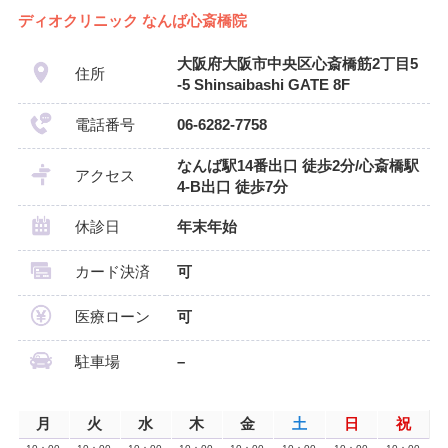
ディオクリニック なんば心斎橋院
大阪府大阪市中央区心斎橋筋2丁目5
住所
-5 Shinsaibashi GATE 8F
電話番号
06-6282-7758
なんば駅14番出口 徒歩2分/心斎橋駅
アクセス
4-B出口 徒歩7分
休診日
年末年始
カード決済
可
医療ローン
可
駐車場
–
月
火
水
木
金
土
日
祝