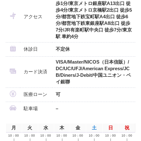
歩1分/東京メトロ銀座駅A13出口 徒
歩4分/東京メトロ京橋駅2出口 徒歩5
アクセス
分/都営地下鉄宝町駅A4出口 徒歩6
分/都営地下鉄東銀座駅A8出口 徒歩
7分/JR有楽町駅中央口 徒歩7分/東京
駅 車約4分
休診日
不定休
VISA/Master/NICOS（日本信販）/
DC/UC/UFJ/American Express/JC
カード決済
B/Diners/J-Debit/中国ユニオン・ペ
イ銀聯
医療ローン
可
駐車場
–
月
火
水
木
金
土
日
祝
10：00
10：00
10：00
10：00
10：00
10：00
10：00
10：00
∣
∣
∣
∣
∣
∣
∣
∣