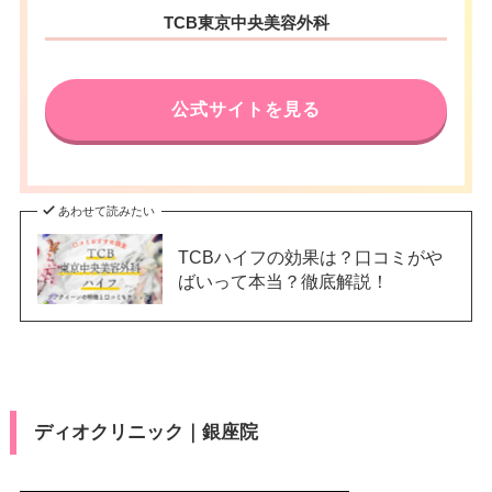
東京都中央区銀座2-6-9 Ginza26
住所
TCB東京中央美容外科
地下鉄日比谷線日比谷駅 徒歩1分
9ビル 9F
アクセス
JR有楽町駅銀座口 徒歩2分
電話番号
0120-197-249
休診日
不定休
公式サイトを見る
地下鉄有楽町線銀座一丁目駅 徒
アクセス
VISA/Master/JCB/American Ex
歩2分
カード決
press/Diners/銀聯/Discover/デ
JR有楽町駅 徒歩3分
済
ビットカード
休診日
不定休
あわせて読みたい
医療ロー
可
ン
TCBハイフの効果は？口コミがや
VISA/Master/JCB/American Ex
カード決
press/Diners/銀聯/Discover/デ
ばいって本当？徹底解説！
済
駐車場
–
ビットカード
医療ロー
可
月
火
水
木
金
土
日
祝
ン
10：00
10：00
10：00
10：00
10：00
10：00
10：00
10：00
駐車場
–
∣
∣
∣
∣
∣
∣
∣
∣
19：00
19：00
19：00
19：00
19：00
19：00
19：00
19：00
ディオクリニック｜銀座院
月
火
水
木
金
土
日
祝