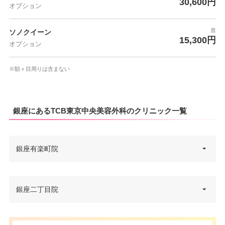
30,600円
オプション
首
ソノクイーン
15,300円
オプション
※額＋目周りは含まない
銀座にあるTCB東京中央美容外科のクリニック一覧
銀座有楽町院
東京都千代田区有楽町2-3-5 aune
銀座二丁目院
住所
有楽町 5F
電話番号
0120-197-250