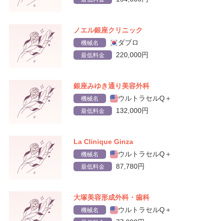
ノエル銀座クリニック
ダブロ
機械名
220,000円
最低料金
銀座みゆき通り美容外科
ウルトラセルQ＋
機械名
132,000円
最低料金
La Clinique Ginza
ウルトラセルQ＋
機械名
87,780円
最低料金
大塚美容形成外科・歯科
ウルトラセルQ＋
機械名