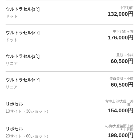
中下顔面
ウルトラセル[zíː]
132,000円
ドット
中下顔面＋首
ウルトラセル[zíː]
176,000円
ドット
二重顎＋小顔
ウルトラセル[zíː]
60,500円
リニア
美白美肌＋小顔
ウルトラセル[zíː]
60,500円
リニア
背中上部/大腿（外
リポセル
側）
154,000円
10サイト（30ショット）
二の腕/大腿後面上部
リポセル
＋下臀部
198,000円
20サイト（60ショット）