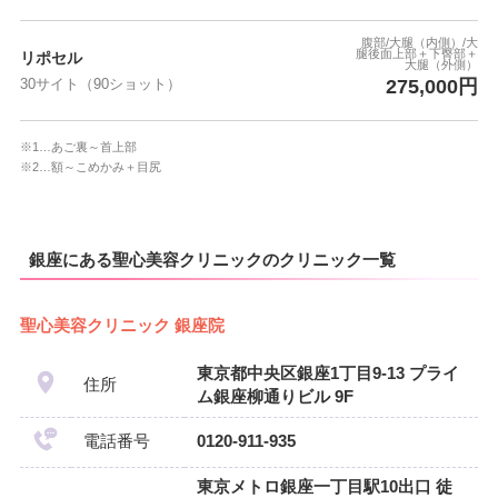
腹部/大腿（内側）/大
腿後面上部＋下臀部＋
リポセル
大腿（外側）
275,000円
30サイト（90ショット）
※1…あご裏～首上部
※2…額～こめかみ＋目尻
銀座にある聖心美容クリニックのクリニック一覧
聖心美容クリニック 銀座院
東京都中央区銀座1丁目9-13 プライ
住所
ム銀座柳通りビル 9F
電話番号
0120-911-935
東京メトロ銀座一丁目駅10出口 徒