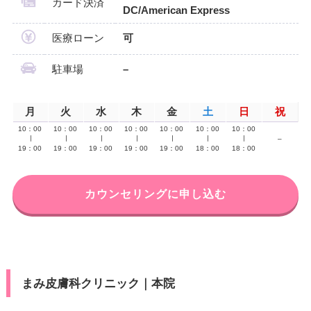
カード決済
DC/American Express
医療ローン
可
駐車場
–
月
火
水
木
金
土
日
祝
10：00
10：00
10：00
10：00
10：00
10：00
10：00
∣
∣
∣
∣
∣
∣
∣
–
19：00
19：00
19：00
19：00
19：00
18：00
18：00
カウンセリングに申し込む
まみ皮膚科クリニック｜本院