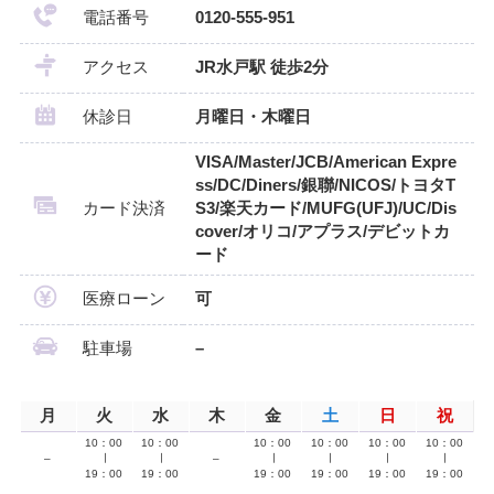
電話番号
0120-555-951
アクセス
JR水戸駅 徒歩2分
休診日
月曜日・木曜日
VISA/Master/JCB/American Expre
ss/DC/Diners/銀聯/NICOS/トヨタT
カード決済
S3/楽天カード/MUFG(UFJ)/UC/Dis
cover/オリコ/アプラス/デビットカ
ード
医療ローン
可
駐車場
–
月
火
水
木
金
土
日
祝
10：00
10：00
10：00
10：00
10：00
10：00
–
∣
∣
–
∣
∣
∣
∣
19：00
19：00
19：00
19：00
19：00
19：00