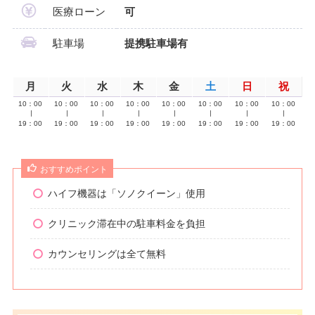
医療ローン
可
駐車場
提携駐車場有
月
火
水
木
金
土
日
祝
10：00
10：00
10：00
10：00
10：00
10：00
10：00
10：00
∣
∣
∣
∣
∣
∣
∣
∣
19：00
19：00
19：00
19：00
19：00
19：00
19：00
19：00
おすすめポイント
ハイフ機器は「ソノクイーン」使用
クリニック滞在中の駐車料金を負担
カウンセリングは全て無料