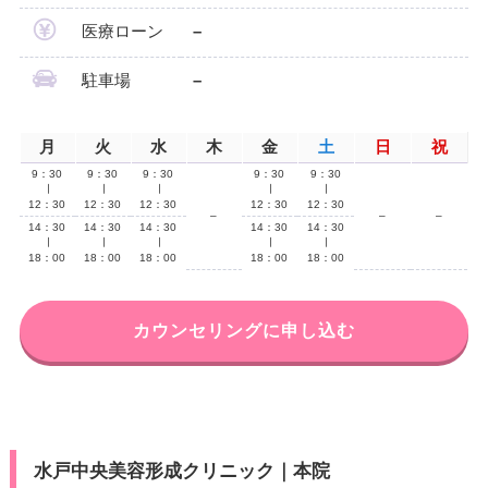
医療ローン
–
駐車場
–
月
火
水
木
金
土
日
祝
9：30
9：30
9：30
9：30
9：30
∣
∣
∣
∣
∣
12：30
12：30
12：30
12：30
12：30
–
–
–
14：30
14：30
14：30
14：30
14：30
∣
∣
∣
∣
∣
18：00
18：00
18：00
18：00
18：00
カウンセリングに申し込む
水戸中央美容形成クリニック｜本院