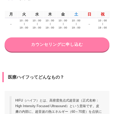
月
火
水
木
金
土
日
祝
10：00
10：00
10：00
10：00
10：00
10：00
–
∣
∣
∣
∣
∣
–
∣
19：00
19：00
19：00
19：00
19：00
19：00
カウンセリングに申し込む
医療ハイフってどんなもの？
HIFU（ハイフ）とは、高密度焦点式超音波（正式名称：
High Intensity Focused Ultrasound）という意味です。皮
膚の内部に、超音波の熱エネルギー（60～70度）を点状に