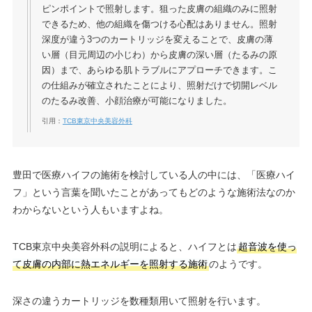
ピンポイントで照射します。狙った皮膚の組織のみに照射
できるため、他の組織を傷つける心配はありません。照射
深度が違う3つのカートリッジを変えることで、皮膚の薄
い層（目元周辺の小じわ）から皮膚の深い層（たるみの原
因）まで、あらゆる肌トラブルにアプローチできます。こ
の仕組みが確立されたことにより、照射だけで切開レベル
のたるみ改善、小顔治療が可能になりました。
引用：
TCB東京中央美容外科
豊田で医療ハイフの施術を検討している人の中には、「医療ハイ
フ」という言葉を聞いたことがあってもどのような施術法なのか
わからないという人もいますよね。
TCB東京中央美容外科の説明によると、ハイフとは
超音波を使っ
て皮膚の内部に熱エネルギーを照射する施術
のようです。
深さの違うカートリッジを数種類用いて照射を行います。