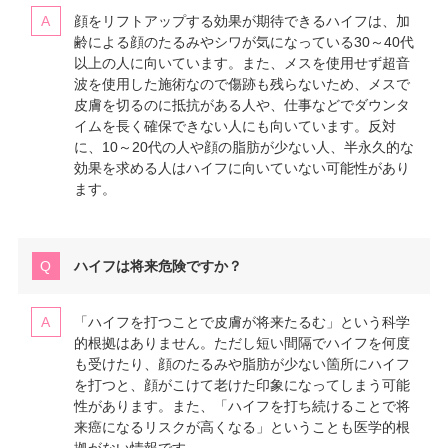
顔をリフトアップする効果が期待できるハイフは、加
齢による顔のたるみやシワが気になっている30～40代
以上の人に向いています。また、メスを使用せず超音
波を使用した施術なので傷跡も残らないため、メスで
皮膚を切るのに抵抗がある人や、仕事などでダウンタ
イムを長く確保できない人にも向いています。反対
に、10～20代の人や顔の脂肪が少ない人、半永久的な
効果を求める人はハイフに向いていない可能性があり
ます。
ハイフは将来危険ですか？
「ハイフを打つことで皮膚が将来たるむ」という科学
的根拠はありません。ただし短い間隔でハイフを何度
も受けたり、顔のたるみや脂肪が少ない箇所にハイフ
を打つと、顔がこけて老けた印象になってしまう可能
性があります。また、「ハイフを打ち続けることで将
来癌になるリスクが高くなる」ということも医学的根
拠がない情報です。