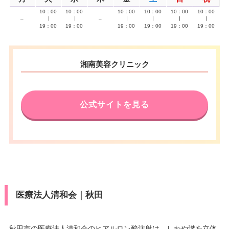
10：00
10：00
10：00
10：00
10：00
10：00
–
∣
∣
–
∣
∣
∣
∣
19：00
19：00
19：00
19：00
19：00
19：00
湘南美容クリニック
公式サイトを見る
医療法人清和会｜秋田
秋田市の医療法人清和会のヒアルロン酸注射は、しわや溝を立体