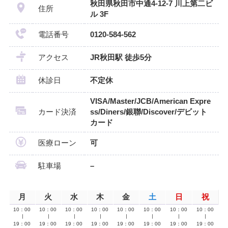
秋田県秋田市中通4-12-7 川上第二ビ
住所
ル 3F
電話番号
0120-584-562
アクセス
JR秋田駅 徒歩5分
休診日
不定休
VISA/Master/JCB/American Expre
カード決済
ss/Diners/銀聯/Discover/デビット
カード
医療ローン
可
駐車場
–
月
火
水
木
金
土
日
祝
10：00
10：00
10：00
10：00
10：00
10：00
10：00
10：00
∣
∣
∣
∣
∣
∣
∣
∣
19：00
19：00
19：00
19：00
19：00
19：00
19：00
19：00