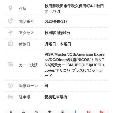
秋田県秋田市千秋久保田町4-2 秋田
住所
オーパ 7F
電話番号
0120-048-317
アクセス
秋田駅 徒歩1分
休診日
月曜日・木曜日
VISA/Master/JCB/American Expre
ss/DC/Diners/銀聯/NICOS/トヨタT
カード決済
S3/楽天カード/MUFG(UFJ)/UC/Dis
cover/オリコ/アプラス/デビットカ
ード
医療ローン
可
駐車場
提携駐車場有
月
火
水
木
金
土
日
祝