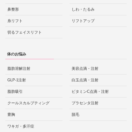
鼻整形
しわ・たるみ
糸リフト
リフトアップ
切るフェイスリフト
体のお悩み
脂肪溶解注射
美容点滴・注射
GLP-1注射
白玉点滴・注射
脂肪吸引
ビタミンC点滴・注射
クールスカルプティング
プラセンタ注射
豊胸
脱毛
ワキガ・多汗症