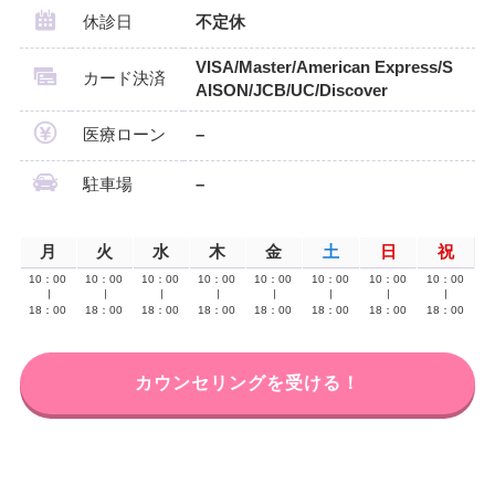
休診日
不定休
VISA/Master/American Express/S
カード決済
AISON/JCB/UC/Discover
医療ローン
–
駐車場
–
月
火
水
木
金
土
日
祝
10：00
10：00
10：00
10：00
10：00
10：00
10：00
10：00
∣
∣
∣
∣
∣
∣
∣
∣
18：00
18：00
18：00
18：00
18：00
18：00
18：00
18：00
カウンセリングを受ける！