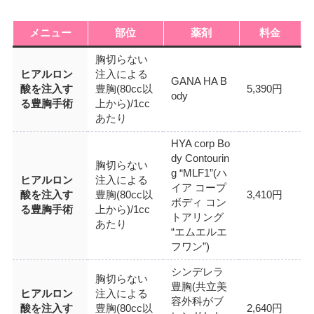
メニュー
部位
薬剤
料金
胸切らない
ヒアルロン
注入による
GANA HA B
酸を注入す
豊胸(80cc以
5,390円
ody
る豊胸手術
上から)/1cc
あたり
HYA corp Bo
dy Contourin
胸切らない
g “MLF1”(ハ
ヒアルロン
注入による
イア コープ
酸を注入す
豊胸(80cc以
3,410円
ボディ コン
る豊胸手術
上から)/1cc
トアリング
あたり
“エムエルエ
フワン”)
シンデレラ
胸切らない
豊胸(共立美
ヒアルロン
注入による
容外科がブ
酸を注入す
豊胸(80cc以
2,640円