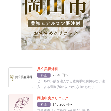
共立美容外科
2,640円〜
料金
ヒアルロン酸を注入する豊胸手術胸切らない注
入による豊胸(80cc以上から)/1ccあたり
岡山中央クリニック
145,200円〜
料金
プチ豊胸（ヒアルロン酸注入）胸60cc