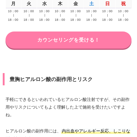
月
火
水
木
金
土
日
祝
10：00
10：00
10：00
10：00
10：00
10：00
10：00
10：00
∣
∣
∣
∣
∣
∣
∣
∣
18：00
18：00
18：00
18：00
18：00
18：00
18：00
18：00
カウンセリングを受ける！
豊胸ヒアルロン酸の副作用とリスク
手軽にできるといわれているヒアルロン酸注射ですが、その副作
用やリスクについてもよく理解した上で施術を受けたいですよ
ね。
ヒアルロン酸の副作用には、
内出血やアレルギー反応、しこりな