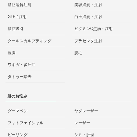
脂肪溶解注射
美容点滴・注射
GLP-1注射
白玉点滴・注射
脂肪吸引
ビタミンC点滴・注射
クールスカルプティング
プラセンタ注射
豊胸
脱毛
ワキガ・多汗症
タトゥー除去
肌のお悩み
ダーマペン
ヤグレーザー
フォトフェイシャル
レーザー
ピーリング
シミ・肝斑