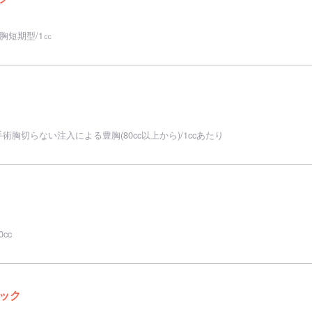
胸短期型/1㏄
胸切らない注入による豊胸(80cc以上から)/1ccあたり
cc
ック