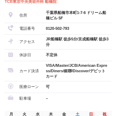
TCB東京中央美容外科 船橋院
千葉県船橋市本町1-7-6 ドリーム船
住所
橋ビル 5F
電話番号
0120-502-793
JR船橋駅 徒歩5分/京成船橋駅 徒歩3
アクセス
分
休診日
不定休
VISA/Master/JCB/American Expre
カード決済
ss/Diners/銀聯/Discover/デビット
カード
医療ローン
可
駐車場
–
月
火
水
木
金
土
日
祝