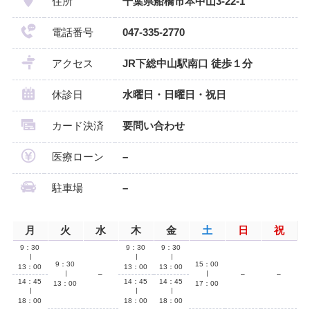
住所
千葉県船橋市本中山3-22-1
電話番号
047-335-2770
アクセス
JR下総中山駅南口 徒歩１分
休診日
水曜日・日曜日・祝日
カード決済
要問い合わせ
医療ローン
–
駐車場
–
月
火
水
木
金
土
日
祝
9：30
9：30
9：30
∣
∣
∣
9：30
15：00
13：00
13：00
13：00
∣
–
∣
–
–
14：45
14：45
14：45
13：00
17：00
∣
∣
∣
18：00
18：00
18：00