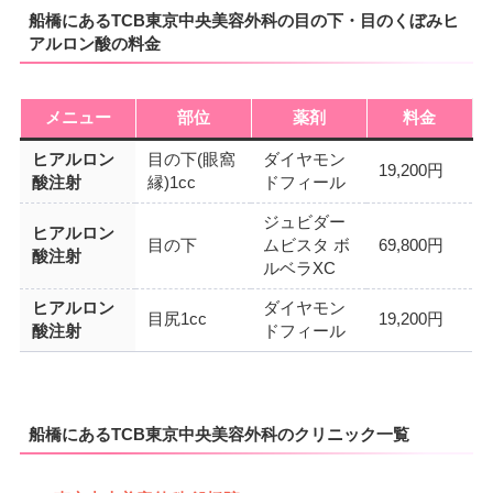
船橋にあるTCB東京中央美容外科の目の下・目のくぼみヒ
アルロン酸の料金
メニュー
部位
薬剤
料金
ヒアルロン
目の下(眼窩
ダイヤモン
19,200円
酸注射
縁)1cc
ドフィール
ジュビダー
ヒアルロン
目の下
ムビスタ ボ
69,800円
酸注射
ルベラXC
ヒアルロン
ダイヤモン
目尻1cc
19,200円
酸注射
ドフィール
船橋にあるTCB東京中央美容外科のクリニック一覧