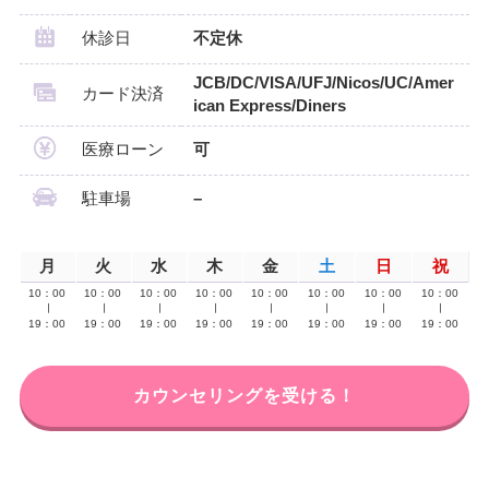
休診日
不定休
JCB/DC/VISA/UFJ/Nicos/UC/Amer
カード決済
ican Express/Diners
医療ローン
可
駐車場
–
月
火
水
木
金
土
日
祝
10：00
10：00
10：00
10：00
10：00
10：00
10：00
10：00
∣
∣
∣
∣
∣
∣
∣
∣
19：00
19：00
19：00
19：00
19：00
19：00
19：00
19：00
カウンセリングを受ける！