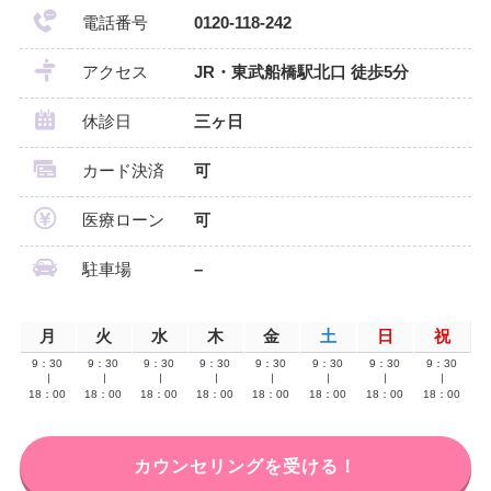
電話番号
0120-118-242
アクセス
JR・東武船橋駅北口 徒歩5分
休診日
三ヶ日
カード決済
可
医療ローン
可
駐車場
–
月
火
水
木
金
土
日
祝
9：30
9：30
9：30
9：30
9：30
9：30
9：30
9：30
∣
∣
∣
∣
∣
∣
∣
∣
18：00
18：00
18：00
18：00
18：00
18：00
18：00
18：00
カウンセリングを受ける！