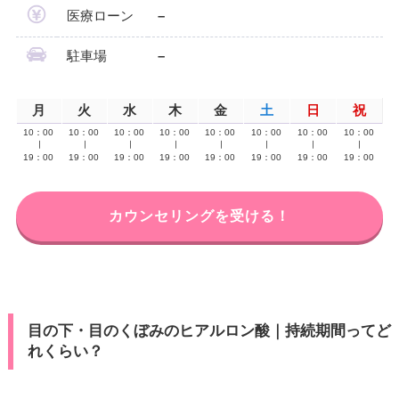
医療ローン
–
駐車場
–
月
火
水
木
金
土
日
祝
10：00
10：00
10：00
10：00
10：00
10：00
10：00
10：00
∣
∣
∣
∣
∣
∣
∣
∣
19：00
19：00
19：00
19：00
19：00
19：00
19：00
19：00
カウンセリングを受ける！
目の下・目のくぼみのヒアルロン酸｜持続期間ってど
れくらい？