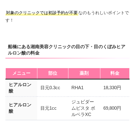
対象のクリニックでは初診予約が不要
なのもうれしいポイントで
す！
船橋にある湘南美容クリニックの目の下・目のくぼみヒア
ルロン酸の料金
メニュー
部位
薬剤
料金
ヒアルロン
目元0.3cc
RHA1
18,330円
酸
ジュビダー
ヒアルロン
目元1cc
ムビスタ ボ
69,800円
酸
ルベラXC