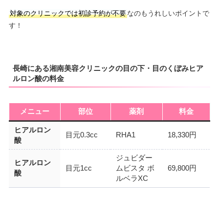
対象のクリニックでは初診予約が不要
なのもうれしいポイントで
す！
長崎にある湘南美容クリニックの目の下・目のくぼみヒア
ルロン酸の料金
メニュー
部位
薬剤
料金
ヒアルロン
目元0.3cc
RHA1
18,330円
酸
ジュビダー
ヒアルロン
目元1cc
ムビスタ ボ
69,800円
酸
ルベラXC