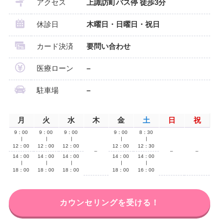
アクセス
上諏訪町バス停 徒歩3分
休診日
木曜日・日曜日・祝日
カード決済
要問い合わせ
医療ローン
–
駐車場
–
月
火
水
木
金
土
日
祝
9：00
9：00
9：00
9：00
8：30
∣
∣
∣
∣
∣
12：00
12：00
12：00
12：00
12：30
–
–
–
14：00
14：00
14：00
14：00
14：00
∣
∣
∣
∣
∣
18：00
18：00
18：00
18：00
16：00
カウンセリングを受ける！