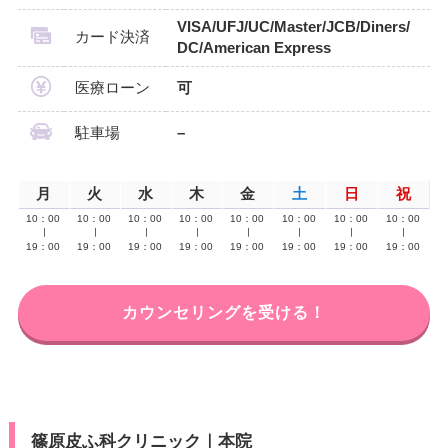
VISA/UFJ/UC/Master/JCB/Diners/
カード決済
DC/American Express
医療ローン
可
駐車場
–
月
火
水
木
金
土
日
祝
10：00
10：00
10：00
10：00
10：00
10：00
10：00
10：00
∣
∣
∣
∣
∣
∣
∣
∣
19：00
19：00
19：00
19：00
19：00
19：00
19：00
19：00
カウンセリングを受ける！
篠原皮ふ科クリニック｜本院