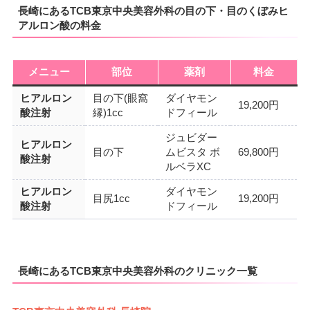
長崎にあるTCB東京中央美容外科の目の下・目のくぼみヒ
アルロン酸の料金
メニュー
部位
薬剤
料金
ヒアルロン
目の下(眼窩
ダイヤモン
19,200円
酸注射
縁)1cc
ドフィール
ジュビダー
ヒアルロン
目の下
ムビスタ ボ
69,800円
酸注射
ルベラXC
ヒアルロン
ダイヤモン
目尻1cc
19,200円
酸注射
ドフィール
長崎にあるTCB東京中央美容外科のクリニック一覧