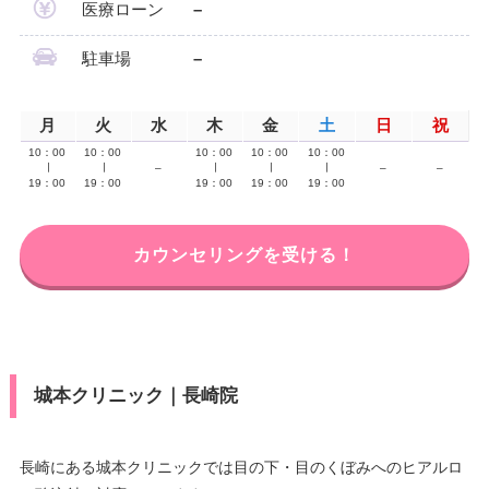
医療ローン
–
駐車場
–
月
火
水
木
金
土
日
祝
10：00
10：00
10：00
10：00
10：00
∣
∣
–
∣
∣
∣
–
–
19：00
19：00
19：00
19：00
19：00
カウンセリングを受ける！
城本クリニック｜長崎院
長崎にある城本クリニックでは目の下・目のくぼみへのヒアルロ