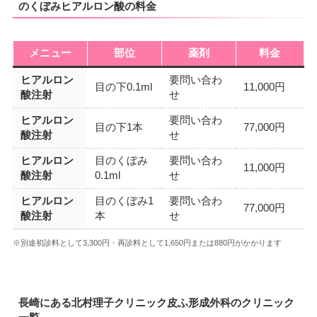
のくぼみヒアルロン酸の料金
メニュー
部位
薬剤
料金
ヒアルロン
要問い合わ
目の下0.1ml
11,000円
酸注射
せ
ヒアルロン
要問い合わ
目の下1本
77,000円
酸注射
せ
ヒアルロン
目のくぼみ
要問い合わ
11,000円
酸注射
0.1ml
せ
ヒアルロン
目のくぼみ1
要問い合わ
77,000円
酸注射
本
せ
※別途初診料として3,300円・再診料として1,650円または880円がかかります
長崎にある北村理子クリニック皮ふ形成外科のクリニック