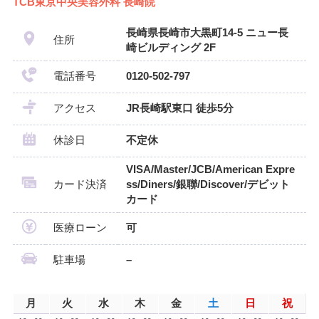
TCB東京中央美容外科 長崎院
長崎県長崎市大黒町14-5 ニュー長
住所
崎ビルディング 2F
電話番号
0120-502-797
アクセス
JR長崎駅東口 徒歩5分
休診日
不定休
VISA/Master/JCB/American Expre
カード決済
ss/Diners/銀聯/Discover/デビット
カード
医療ローン
可
駐車場
–
月
火
水
木
金
土
日
祝