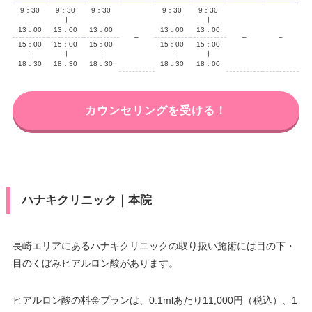
9：30
9：30
9：30
9：30
9：30
∣
∣
∣
∣
∣
13：00
13：00
13：00
13：00
13：00
–
–
–
15：00
15：00
15：00
15：00
15：00
∣
∣
∣
∣
∣
18：30
18：30
18：30
18：30
18：00
カウンセリングを受ける！
ハナキクリニック｜本院
長崎エリアにあるハナキクリニックの取り扱い施術には目の下・
目のくぼみヒアルロン酸があります。
ヒアルロン酸の料金プランは、0.1mlあたり11,000円（税込）、1