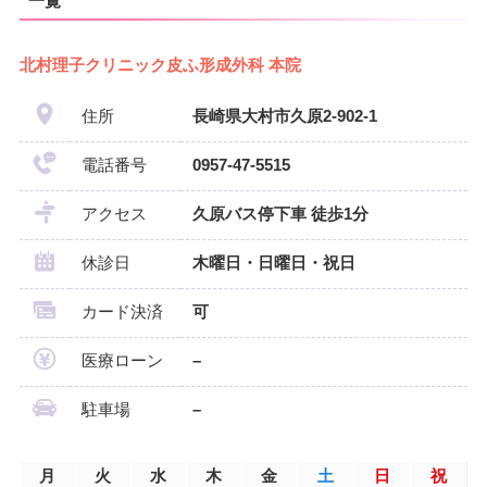
一覧
北村理子クリニック皮ふ形成外科 本院
住所
長崎県大村市久原2-902-1
電話番号
0957-47-5515
アクセス
久原バス停下車 徒歩1分
休診日
木曜日・日曜日・祝日
カード決済
可
医療ローン
–
駐車場
–
月
火
水
木
金
土
日
祝