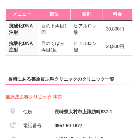
メニュー
部位
薬剤
料金
抗酸化DNA
目の下両目1
ヒアルロン
30,800円
注射
回
酸
抗酸化DNA
目のくぼみ
ヒアルロン
30,800円
注射
両目1回
酸
長崎にある篠原皮ふ科クリニックのクリニック一覧
篠原皮ふ科クリニック 本院
住所
長崎県大村市上諏訪町837-1
電話番号
0957-50-1677