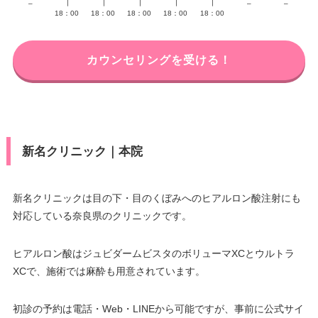
–
∣
∣
∣
∣
∣
–
–
18：00
18：00
18：00
18：00
18：00
カウンセリングを受ける！
新名クリニック｜本院
新名クリニックは目の下・目のくぼみへのヒアルロン酸注射にも
対応している奈良県のクリニックです。
ヒアルロン酸はジュビダームビスタのボリューマXCとウルトラ
XCで、施術では麻酔も用意されています。
初診の予約は電話・Web・LINEから可能ですが、事前に公式サイ