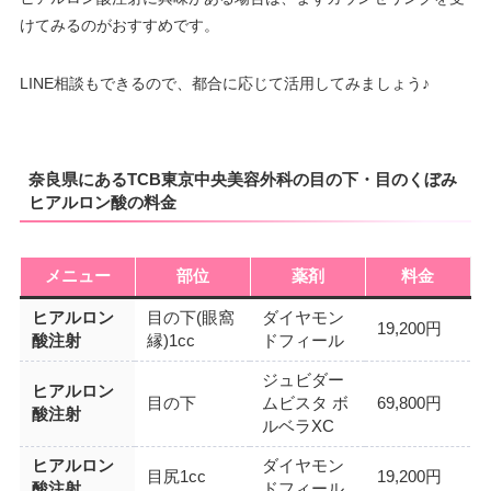
けてみるのがおすすめです。
LINE相談もできるので、都合に応じて活用してみましょう♪
奈良県にあるTCB東京中央美容外科の目の下・目のくぼみ
ヒアルロン酸の料金
メニュー
部位
薬剤
料金
ヒアルロン
目の下(眼窩
ダイヤモン
19,200円
酸注射
縁)1cc
ドフィール
ジュビダー
ヒアルロン
目の下
ムビスタ ボ
69,800円
酸注射
ルベラXC
ヒアルロン
ダイヤモン
目尻1cc
19,200円
酸注射
ドフィール