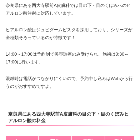
ン
奈良県にある西大寺駅前A皮膚科では目の下・目のくぼみへのヒ
カード決
月
火
水
木
金
土
日
祝
可
アルロン酸注射に対応しています。
済
駐車場
有
10：00
10：00
10：00
10：00
10：00
10：00
10：00
10：00
∣
∣
∣
∣
∣
∣
∣
∣
医療ロー
19：00
19：00
19：00
19：00
19：00
19：00
19：00
19：00
–
ヒアルロン酸はジュビダームビスタを採用しており、シリーズが
ン
月
火
水
木
金
土
日
祝
全種類そろっているのが特徴です！
10：00
10：00
10：00
10：00
10：00
10：00
10：00
10：00
駐車場
有
∣
∣
∣
∣
∣
∣
∣
∣
19：00
19：00
19：00
19：00
19：00
19：00
19：00
19：00
14:00～17:00は予約制で美容診療のみ受けられ、施術は9:30～
17:00に行います。
月
火
水
木
金
土
日
祝
10：00
10：00
10：00
10：00
10：00
10：00
10：00
10：00
∣
∣
∣
∣
∣
∣
∣
∣
混雑時は電話がつながりにくいので、予約申し込みはWebから行
19：00
19：00
19：00
19：00
19：00
19：00
19：00
19：00
うのがおすすめですよ。
奈良県にある西大寺駅前A皮膚科の目の下・目のくぼみヒ
アルロン酸の料金