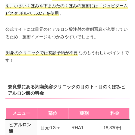
を、小さいくぼみや下まぶたのくぼみの施術には「ジュビダーム
ビスタ ボルベラXC」を使用
。
公式サイトには目元のヒアルロン酸注射の症例写真が充実してい
るため、施術イメージをつかみやすいでしょう。
対象のクリニックでは初診予約が不要
なのもうれしいポイントで
す！
奈良県にある湘南美容クリニックの目の下・目のくぼみヒ
アルロン酸の料金
メニュー
部位
薬剤
料金
ヒアルロン
目元0.3cc
RHA1
18,330円
酸