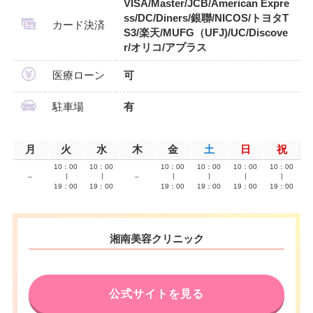
VISA/Master/JCB/American Expre
ss/DC/Diners/銀聯/NICOS/トヨタT
カード決済
S3/楽天/MUFG（UFJ)/UC/Discove
r/オリコ/アプラス
医療ローン
可
駐車場
有
月
火
水
木
金
土
日
祝
10：00
10：00
10：00
10：00
10：00
10：00
–
∣
∣
–
∣
∣
∣
∣
19：00
19：00
19：00
19：00
19：00
19：00
湘南美容クリニック
公式サイトを見る