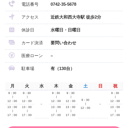
電話番号
0742-35-5678
アクセス
近鉄大和西大寺駅 徒歩2分
休診日
水曜日・日曜日
カード決済
要問い合わせ
医療ローン
–
駐車場
有（130台）
月
火
水
木
金
土
日
祝
9：30
9：30
9：30
9：30
9：30
∣
∣
∣
∣
∣
9：30
12：00
12：00
12：00
12：00
12：00
–
∣
–
13：00
13：00
13：00
13：00
13：00
12：00
∣
∣
∣
∣
∣
17：00
17：00
17：00
17：00
17：00