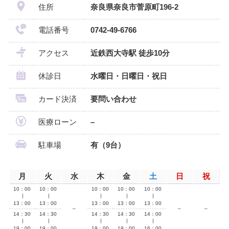
住所
奈良県奈良市菅原町196-2
電話番号
0742-49-6766
アクセス
近鉄西大寺駅 徒歩10分
休診日
水曜日・日曜日・祝日
カード決済
要問い合わせ
医療ローン
–
駐車場
有（9台）
月
火
水
木
金
土
日
祝
10：00
10：00
10：00
10：00
10：00
∣
∣
∣
∣
∣
13：00
13：00
13：00
13：00
13：00
–
–
–
14：30
14：30
14：30
14：30
14：00
∣
∣
∣
∣
∣
19：00
19：00
19：00
19：00
16：00