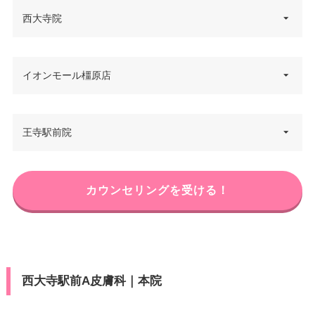
西大寺院
奈良県奈良市西大寺栄町3-15 梅
イオンモール橿原店
住所
守第2ビル 4F
電話番号
0742-34-1288
奈良県橿原市曲川町7-20-1 イオ
王寺駅前院
住所
ンモール橿原店 2F
アクセス
近鉄大和西大寺駅 徒歩3分
電話番号
0744-21-0383
休診日
不定休
奈良県北葛城郡王寺町王寺2-7-13
カウンセリングを受ける！
住所
SANKOビル 4F
アクセス
JR金橋駅 徒歩8分
カード決
可
済
電話番号
0745-33-0388
休診日
不定休
医療ロー
–
JR・近鉄王寺駅 徒歩1分/近鉄新
ン
カード決
アクセス
可
王寺駅 徒歩4分
西大寺駅前A皮膚科｜本院
済
駐車場
–
休診日
不定休
医療ロー
–