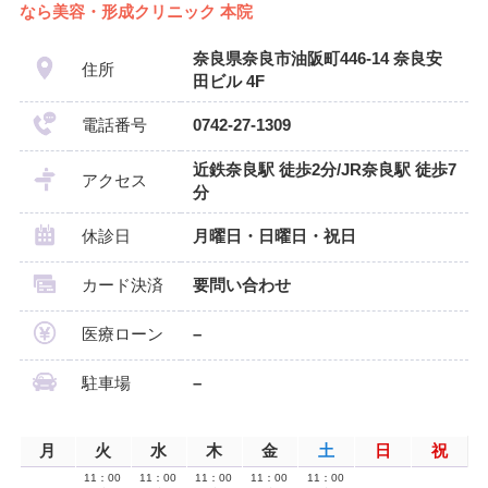
なら美容・形成クリニック 本院
奈良県奈良市油阪町446-14 奈良安
住所
田ビル 4F
電話番号
0742-27-1309
近鉄奈良駅 徒歩2分/JR奈良駅 徒歩7
アクセス
分
休診日
月曜日・日曜日・祝日
カード決済
要問い合わせ
医療ローン
–
駐車場
–
月
火
水
木
金
土
日
祝
11：00
11：00
11：00
11：00
11：00