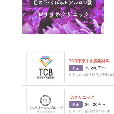
TCB東京中央美容外科
19,200円〜
料金
ヒアルロン酸注射目の下(眼窩縁)
TAクリニック
26,400円〜
料金
ヒアルロン酸注射目の下1本