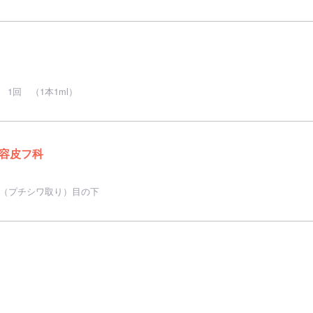
1回 （1本1ml）
容皮フ科
ド（プチシワ取り）目の下