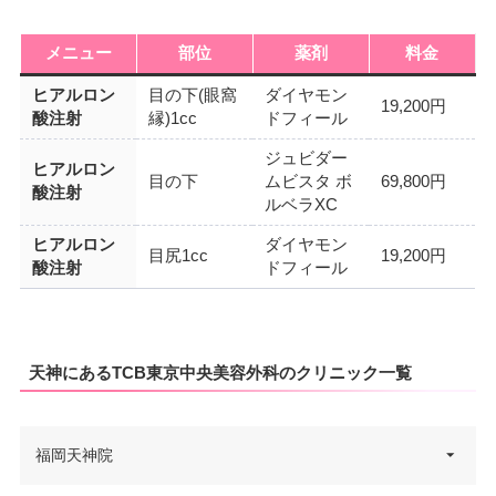
メニュー
部位
薬剤
料金
ヒアルロン
目の下(眼窩
ダイヤモン
19,200円
酸注射
縁)1cc
ドフィール
ジュビダー
ヒアルロン
目の下
ムビスタ ボ
69,800円
酸注射
ルベラXC
ヒアルロン
ダイヤモン
目尻1cc
19,200円
酸注射
ドフィール
天神にあるTCB東京中央美容外科のクリニック一覧
福岡天神院