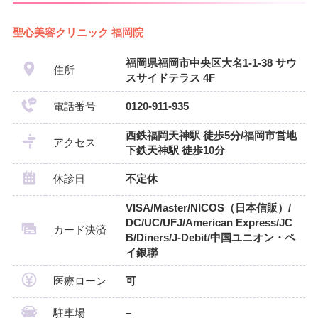
聖心美容クリニック 福岡院
福岡県福岡市中央区大名1-1-38 サウ
住所
スサイドテラス 4F
電話番号
0120-911-935
西鉄福岡天神駅 徒歩5分/福岡市営地
アクセス
下鉄天神駅 徒歩10分
休診日
不定休
VISA/Master/NICOS（日本信販）/
DC/UC/UFJ/American Express/JC
カード決済
B/Diners/J-Debit/中国ユニオン・ペ
イ銀聯
医療ローン
可
駐車場
–