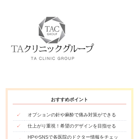
ン
月
火
水
木
金
土
日
祝
駐車場
–
10：00
10：00
10：00
10：00
10：00
10：00
10：00
10：00
∣
∣
∣
∣
∣
∣
∣
∣
19：00
19：00
19：00
19：00
19：00
19：00
19：00
19：00
月
火
水
木
金
土
日
祝
10：00
10：00
10：00
10：00
10：00
10：00
10：00
10：00
∣
∣
∣
∣
∣
∣
∣
∣
19：00
19：00
19：00
19：00
19：00
19：00
19：00
19：00
おすすめポイント
✓
オプションの針や麻酔で痛み対策ができる
✓
仕上がり重視！希望のデザインを目指せる
HPやSNSで各医院のドクター情報をチェッ