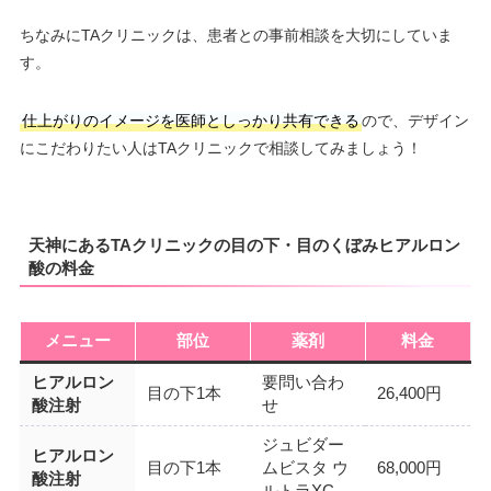
ちなみにTAクリニックは、患者との事前相談を大切にしていま
す。
仕上がりのイメージを医師としっかり共有できる
ので、デザイン
にこだわりたい人はTAクリニックで相談してみましょう！
天神にあるTAクリニックの目の下・目のくぼみヒアルロン
酸の料金
メニュー
部位
薬剤
料金
ヒアルロン
要問い合わ
目の下1本
26,400円
酸注射
せ
ジュビダー
ヒアルロン
目の下1本
ムビスタ ウ
68,000円
酸注射
ルトラXC