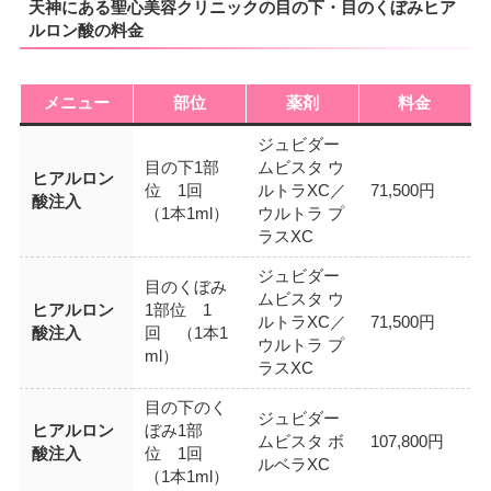
天神にある聖心美容クリニックの目の下・目のくぼみヒア
ルロン酸の料金
メニュー
部位
薬剤
料金
ジュビダー
目の下1部
ムビスタ ウ
ヒアルロン
位 1回
ルトラXC／
71,500円
酸注入
（1本1ml）
ウルトラ プ
ラスXC
ジュビダー
目のくぼみ
ムビスタ ウ
ヒアルロン
1部位 1
ルトラXC／
71,500円
酸注入
回 （1本1
ウルトラ プ
ml）
ラスXC
目の下のく
ジュビダー
ヒアルロン
ぼみ1部
ムビスタ ボ
107,800円
酸注入
位 1回
ルベラXC
（1本1ml）