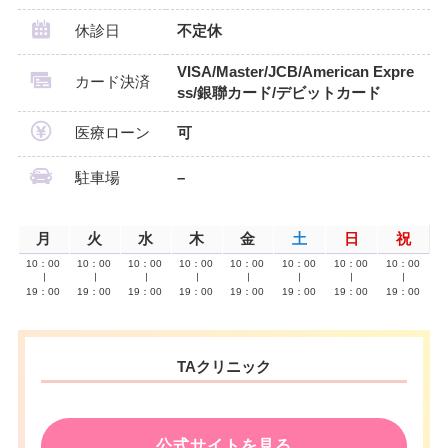
休診日
不定休
VISA/Master/JCB/American Expre
カード決済
ss/銀聯カード/デビットカード
医療ローン
可
駐車場
–
月
火
水
木
金
土
日
祝
10：00
10：00
10：00
10：00
10：00
10：00
10：00
10：00
∣
∣
∣
∣
∣
∣
∣
∣
19：00
19：00
19：00
19：00
19：00
19：00
19：00
19：00
TAクリニック
公式サイトを見る