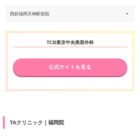
福岡県福岡市中央区天神2-7-6 D
西鉄福岡天神駅前院
住所
ADAビル 6F
電話番号
0120-197-247
福岡県福岡市中央区天神1-4-1 西
住所
TCB東京中央美容外科
西鉄福岡（天神）駅北口 徒歩5
日本新聞会館 15F
アクセス
分/福岡市営地下鉄天神駅 徒歩4
電話番号
0120-253-523
分
公式サイトを見る
福岡市地下鉄天神南駅 徒歩1分/
休診日
不定休
アクセス
西鉄福岡（天神）駅 徒歩3分/福
VISA/Master/JCB/American Ex
岡市地下鉄天神駅 徒歩5分
カード決
press/Diners/銀聯/Discover/デ
済
休診日
不定休
ビットカード
医療ロー
VISA/Master/JCB/American Ex
可
カード決
ン
press/Diners/銀聯/Discover/デ
済
TAクリニック｜福岡院
ビットカード
駐車場
–
医療ロー
可