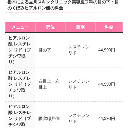
栃木にある品川スキンクリニック美容皮フ科の目の下・目
のくぼみヒアルロン酸の料金
メニュー
部位
薬剤
料金
ヒアルロン
酸 レスチレ
レスチレン
ン リド（プ
目の下
44,990円
リド
チシワ取
り）
ヒアルロン
酸 レスチレ
右目上・左
レスチレン
ン リド（プ
44,990円
目上
リド
チシワ取
り）
ヒアルロン
酸 レスチレ
レスチレン
ン リド（プ
眼窩縁片側
44,990円
リド
チシワ取