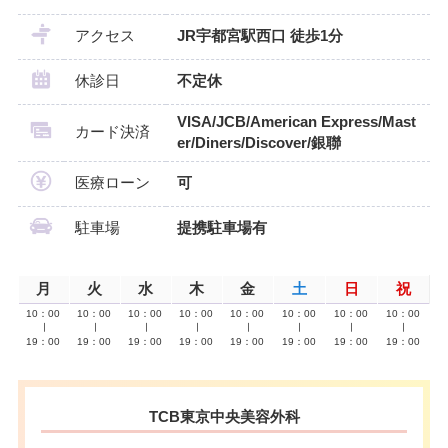
アクセス
JR宇都宮駅西口 徒歩1分
休診日
不定休
VISA/JCB/American Express/Mast
カード決済
er/Diners/Discover/銀聯
医療ローン
可
駐車場
提携駐車場有
月
火
水
木
金
土
日
祝
10：00
10：00
10：00
10：00
10：00
10：00
10：00
10：00
∣
∣
∣
∣
∣
∣
∣
∣
19：00
19：00
19：00
19：00
19：00
19：00
19：00
19：00
TCB東京中央美容外科