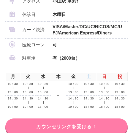
アクセス
小山駅 車8分
休診日
木曜日
VISA/Master/DC/UC/NICOS/MC/U
カード決済
FJ/American Express/Diners
医療ローン
可
駐車場
有（2000台）
月
火
水
木
金
土
日
祝
10：30
10：30
10：30
10：30
10：30
10：30
10：30
∣
∣
∣
∣
∣
∣
∣
13：00
13：00
13：00
13：00
13：00
13：00
13：00
–
14：30
14：30
14：30
14：30
14：30
14：30
14：30
∣
∣
∣
∣
∣
∣
∣
19：00
19：00
18：00
19：00
18：00
18：00
18：00
カウンセリングを受ける！