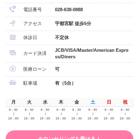
電話番号
028-638-0888
アクセス
宇都宮駅 徒歩5分
休診日
不定休
JCB/VISA/Master/American Expre
カード決済
ss/Diners
医療ローン
可
駐車場
有（5台）
月
火
水
木
金
土
日
祝
9：30
9：30
9：30
9：30
9：30
9：30
9：30
9：30
∣
∣
∣
∣
∣
∣
∣
∣
19：00
19：00
19：00
19：00
19：00
19：00
19：00
19：00
カウンセリングを受ける！