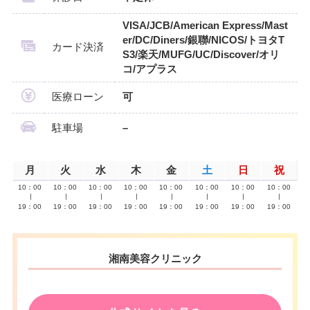
VISA/JCB/American Express/Mast
er/DC/Diners/銀聯/NICOS/トヨタT
カード決済
S3/楽天/MUFG/UC/Discover/オリ
コ/アプラス
医療ローン
可
駐車場
–
月
火
水
木
金
土
日
祝
10：00
10：00
10：00
10：00
10：00
10：00
10：00
10：00
∣
∣
∣
∣
∣
∣
∣
∣
19：00
19：00
19：00
19：00
19：00
19：00
19：00
19：00
湘南美容クリニック