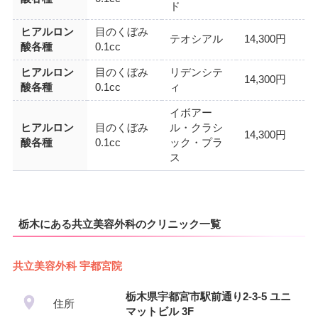
ド
ヒアルロン
目のくぼみ
テオシアル
14,300円
酸各種
0.1cc
ヒアルロン
目のくぼみ
リデンシテ
14,300円
酸各種
0.1cc
ィ
イボアー
ヒアルロン
目のくぼみ
ル・クラシ
14,300円
酸各種
0.1cc
ック・プラ
ス
栃木にある共立美容外科のクリニック一覧
共立美容外科 宇都宮院
栃木県宇都宮市駅前通り2-3-5 ユニ
住所
マットビル 3F