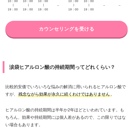
10：00
10：00
10：00
10：00
10：00
∣
∣
∣
–
∣
∣
–
–
19：00
19：00
19：00
19：00
19：00
カウンセリングを受ける
涙袋ヒアルロン酸の持続期間ってどれくらい？
比較的安価でいろいろな悩みの解消に用いられるヒアルロン酸で
すが、
残念ながら効果が永久に続くわけではありません
。
ヒアルロン酸の持続期間は半年か2年ほどといわれています。も
ちろん、効果や持続期間には個人差があるので、この限りではな
い場合もあります。