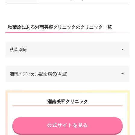
秋葉原にある湘南美容クリニックのクリニック一覧
秋葉原院
東京都台東区秋葉原1-1 秋葉原ビ
湘南メディカル記念病院(両国)
住所
ジネスセンター 6F
電話番号
0120-955-822
住所
東京都墨田区両国二丁目21番1号
湘南美容クリニック
アクセス
JR秋葉原駅 徒歩5分
電話番号
0120-979-654
休診日
不定休
公式サイトを見る
JR両国駅西口 徒歩0分/都営地下
アクセス
VISA/Master/JCB/American Ex
鉄両国駅A4出口 徒歩7分