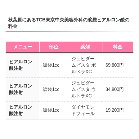
秋葉原にあるTCB東京中央美容外科の涙袋ヒアルロン酸の
料金
メニュー
部位
薬剤
料金
ジュビダー
ヒアルロン
涙袋1cc
ムビスタ ボ
69,800円
酸注射
ルベラXC
ジュビダー
ヒアルロン
涙袋1cc
ムビスタ ウ
34,800円
酸注射
ルトラXC
ヒアルロン
ダイヤモン
涙袋1cc
19,200円
酸注射
ドフィール