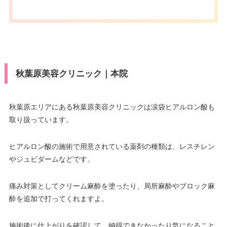
press/DC/Diners/銀聯/NICOS/ト
カード決
休診日
不定休
ヨタTS3/楽天カード/MUFG(UF
済
J)/UC/Discover/オリコ/アプラス/
VISA/Master/JCB/American Ex
デビットカード
press/DC/Diners/銀聯/NICOS/ト
カード決
医療ロー
ヨタTS3/楽天カード/MUFG(UF
可
済
ン
J)/UC/Discover/オリコ/アプラス/
秋葉原美容クリニック｜本院
デビットカード
駐車場
–
医療ロー
可
ン
秋葉原エリアにある秋葉原美容クリニックは涙袋ヒアルロン酸も
月
火
水
木
金
土
日
祝
取り扱っています。
駐車場
–
10：00
10：00
10：00
10：00
10：00
10：00
10：00
10：00
∣
∣
∣
∣
∣
∣
∣
∣
19：00
19：00
19：00
19：00
19：00
19：00
19：00
19：00
ヒアルロン酸の施術で用意されている薬剤の種類は、レスチレン
月
火
水
木
金
土
日
祝
やジュビダームなどです。
9：00
9：00
9：00
9：00
9：00
9：00
9：00
9：00
∣
∣
∣
∣
∣
∣
∣
∣
痛み対策としてクリーム麻酔を塗ったり、局所麻酔やブロック麻
18：00
18：00
18：00
18：00
18：00
18：00
18：00
18：00
酔を追加で打ってくれますよ。
施術後に仕上がりを確認して、納得できなかったり気になること