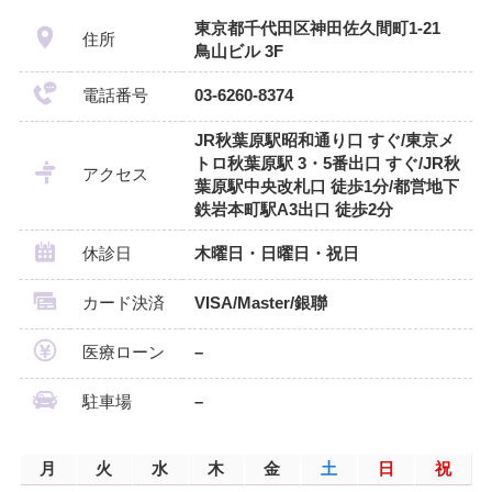
東京都千代田区神田佐久間町1-21
住所
鳥山ビル 3F
電話番号
03-6260-8374
JR秋葉原駅昭和通り口 すぐ/東京メ
トロ秋葉原駅 3・5番出口 すぐ/JR秋
アクセス
葉原駅中央改札口 徒歩1分/都営地下
鉄岩本町駅A3出口 徒歩2分
休診日
木曜日・日曜日・祝日
カード決済
VISA/Master/銀聯
医療ローン
–
駐車場
–
月
火
水
木
金
土
日
祝