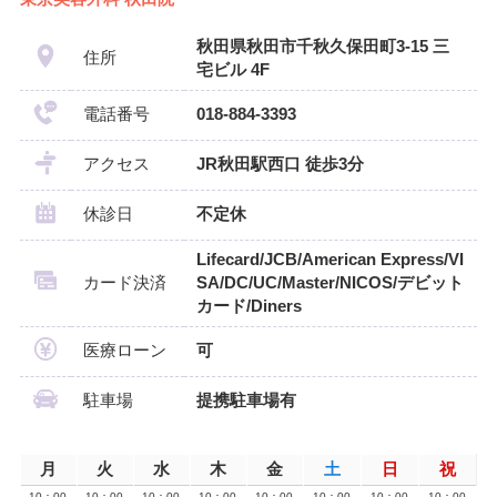
秋田県秋田市千秋久保田町3-15 三
住所
宅ビル 4F
電話番号
018-884-3393
アクセス
JR秋田駅西口 徒歩3分
休診日
不定休
Lifecard/JCB/American Express/VI
カード決済
SA/DC/UC/Master/NICOS/デビット
カード/Diners
医療ローン
可
駐車場
提携駐車場有
月
火
水
木
金
土
日
祝
10：00
10：00
10：00
10：00
10：00
10：00
10：00
10：00