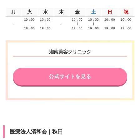
月
火
水
木
金
土
日
祝
10：00
10：00
10：00
10：00
10：00
10：00
–
∣
∣
–
∣
∣
∣
∣
19：00
19：00
19：00
19：00
19：00
19：00
湘南美容クリニック
公式サイトを見る
医療法人清和会｜秋田