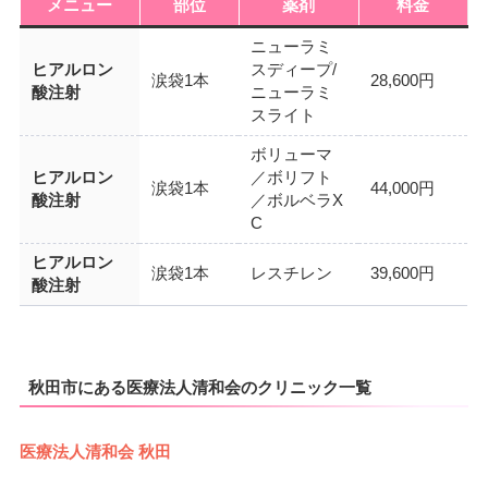
メニュー
部位
薬剤
料金
ニューラミ
ヒアルロン
スディープ/
涙袋1本
28,600円
酸注射
ニューラミ
スライト
ボリューマ
ヒアルロン
／ボリフト
涙袋1本
44,000円
酸注射
／ボルベラX
C
ヒアルロン
涙袋1本
レスチレン
39,600円
酸注射
秋田市にある医療法人清和会のクリニック一覧
医療法人清和会 秋田