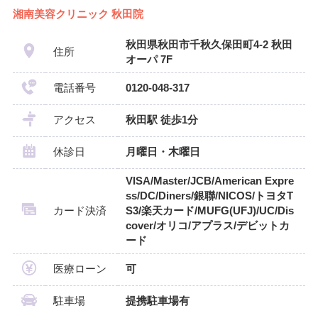
湘南美容クリニック 秋田院
秋田県秋田市千秋久保田町4-2 秋田
住所
オーパ 7F
電話番号
0120-048-317
アクセス
秋田駅 徒歩1分
休診日
月曜日・木曜日
VISA/Master/JCB/American Expre
ss/DC/Diners/銀聯/NICOS/トヨタT
カード決済
S3/楽天カード/MUFG(UFJ)/UC/Dis
cover/オリコ/アプラス/デビットカ
ード
医療ローン
可
駐車場
提携駐車場有