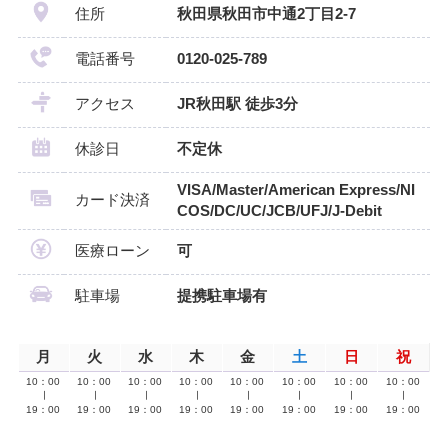
住所
秋田県秋田市中通2丁目2-7
電話番号
0120-025-789
アクセス
JR秋田駅 徒歩3分
休診日
不定休
VISA/Master/American Express/NI
カード決済
COS/DC/UC/JCB/UFJ/J-Debit
医療ローン
可
駐車場
提携駐車場有
月
火
水
木
金
土
日
祝
10：00
10：00
10：00
10：00
10：00
10：00
10：00
10：00
∣
∣
∣
∣
∣
∣
∣
∣
19：00
19：00
19：00
19：00
19：00
19：00
19：00
19：00