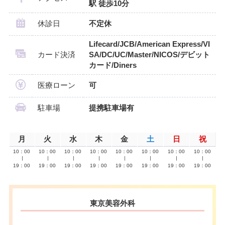
駅 徒歩10分
休診日
不定休
Lifecard/JCB/American Express/VI
カード決済
SA/DC/UC/Master/NICOS/デビット
カード/Diners
医療ローン
可
駐車場
提携駐車場有
月
火
水
木
金
土
日
祝
10：00
10：00
10：00
10：00
10：00
10：00
10：00
10：00
∣
∣
∣
∣
∣
∣
∣
∣
19：00
19：00
19：00
19：00
19：00
19：00
19：00
19：00
東京美容外科