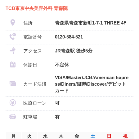
TCB東京中央美容外科 青森院
住所
青森県青森市新町1-7-1 THREE 4F
電話番号
0120-584-521
アクセス
JR青森駅 徒歩5分
休診日
不定休
VISA/Master/JCB/American Expre
カード決済
ss/Diners/銀聯/Discover/デビット
カード
医療ローン
可
駐車場
有
月
火
水
木
金
土
日
祝