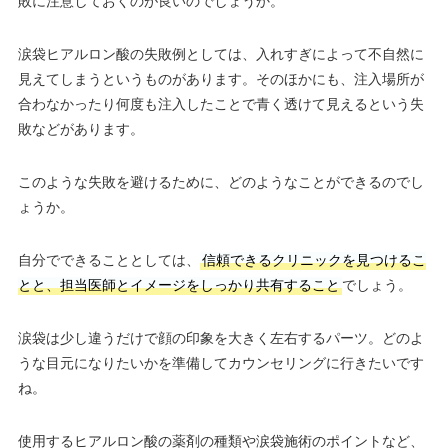
敗に注意しておくのが良いのでしょうか。
医療ロー
JCB/DC/Visa/Master®/America
可
ン
カード決
n Express/Diners/銀聯/MUFG/楽
済
天カード/UFJ/NICOS/セディナ/
涙袋ヒアルロン酸の失敗例としては、入れすぎによって不自然に
駐車場
提携駐車場有
OMC/UC/デビットカード
見えてしまうというものがあります。そのほかにも、注入場所が
医療ロー
合わなかったり何度も注入したことで青く透けて見えるという失
可
月
火
水
木
金
土
日
祝
ン
敗などがあります。
–
–
–
–
–
–
–
–
駐車場
提携駐車場有
このような失敗を避けるために、どのようなことができるのでし
ょうか。
月
火
水
木
金
土
日
祝
–
–
–
–
–
–
–
–
自分でできることとしては、
信頼できるクリニックを見つけるこ
とと、担当医師とイメージをしっかり共有すること
でしょう。
涙袋は少し違うだけで顔の印象を大きく左右するパーツ。どのよ
うな目元になりたいかを準備してカウンセリングに行きたいです
ね。
使用するヒアルロン酸の薬剤の種類や涙袋施術のポイントなど、