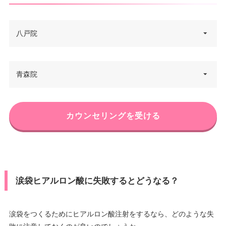
八戸院
青森県八戸市十三日町15 八戸フ
青森院
住所
ラワーエイトビル 5F
電話番号
0120-107-868
青森県青森市新町1丁目8-8 アセ
カウンセリングを受ける
住所
JR八戸駅 タクシー15分/JR本八
ントビル 3F
アクセス
戸駅 徒歩10分
電話番号
0120-107-286
休診日
不定休
JR新青森駅 タクシー10分/JR青
アクセス
JCB/DC/Visa/Master®/America
森駅 徒歩2分/青い森鉄道線 青森
涙袋ヒアルロン酸に失敗するとどうなる？
カード決
n Express/Diners/銀聯/MUFG/楽
駅 徒歩2分
済
天カード/UFJ/NICOS/セディナ/
休診日
不定休
OMC/UC/デビットカード
涙袋をつくるためにヒアルロン酸注射をするなら、どのような失