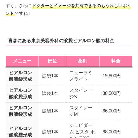
すく、さらに
ドクターとイメージを共有できるのもうれしいポイ
ント
ですね！
青森にある東京美容外科の涙袋ヒアルロン酸の料金
メニュー
部位
薬剤
料金
ヒアルロン
ニューラミ
涙袋1本
19,800円
酸涙袋形成
スライト
ヒアルロン
スタイレー
涙袋1本
38,500円
酸涙袋形成
ジS
ヒアルロン
スタイレー
涙袋1本
66,000円
酸涙袋形成
ジM
ジュビダー
ヒアルロン
涙袋1本
ム ビスタ ボ
88,000円
酸涙袋形成