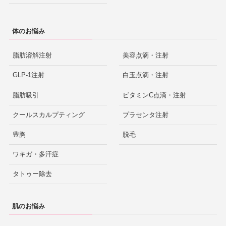
体のお悩み
脂肪溶解注射
美容点滴・注射
GLP-1注射
白玉点滴・注射
脂肪吸引
ビタミンC点滴・注射
クールスカルプティング
プラセンタ注射
豊胸
脱毛
ワキガ・多汗症
タトゥー除去
肌のお悩み