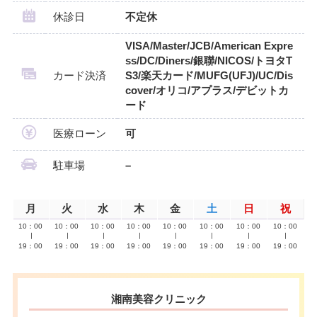
休診日
不定休
VISA/Master/JCB/American Expre
ss/DC/Diners/銀聯/NICOS/トヨタT
カード決済
S3/楽天カード/MUFG(UFJ)/UC/Dis
cover/オリコ/アプラス/デビットカ
ード
医療ローン
可
駐車場
–
月
火
水
木
金
土
日
祝
10：00
10：00
10：00
10：00
10：00
10：00
10：00
10：00
∣
∣
∣
∣
∣
∣
∣
∣
19：00
19：00
19：00
19：00
19：00
19：00
19：00
19：00
湘南美容クリニック