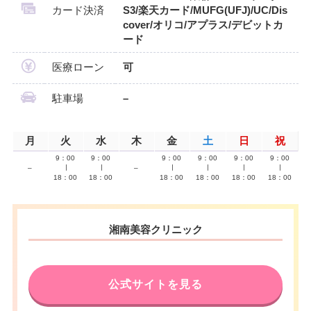
カード決済
S3/楽天カード/MUFG(UFJ)/UC/Dis
cover/オリコ/アプラス/デビットカ
ード
医療ローン
可
駐車場
–
月
火
水
木
金
土
日
祝
9：00
9：00
9：00
9：00
9：00
9：00
–
∣
∣
–
∣
∣
∣
∣
18：00
18：00
18：00
18：00
18：00
18：00
湘南美容クリニック
公式サイトを見る