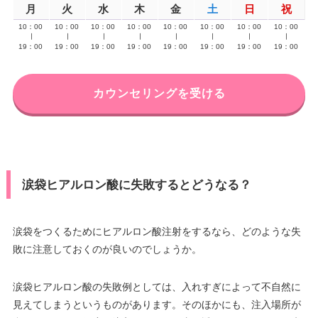
月
火
水
木
金
土
日
祝
10：00
10：00
10：00
10：00
10：00
10：00
10：00
10：00
∣
∣
∣
∣
∣
∣
∣
∣
19：00
19：00
19：00
19：00
19：00
19：00
19：00
19：00
カウンセリングを受ける
涙袋ヒアルロン酸に失敗するとどうなる？
涙袋をつくるためにヒアルロン酸注射をするなら、どのような失
敗に注意しておくのが良いのでしょうか。
涙袋ヒアルロン酸の失敗例としては、入れすぎによって不自然に
見えてしまうというものがあります。そのほかにも、注入場所が