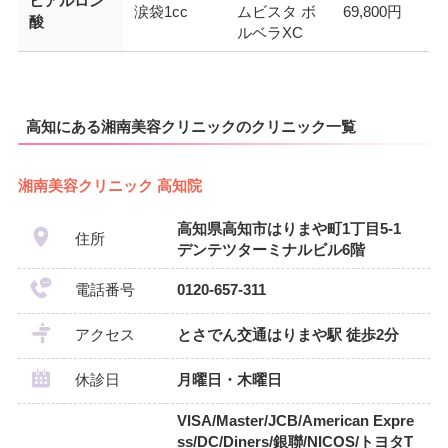
ヒアルロン
涙袋1cc
ムビスタ ボ
69,800円
酸
ルベラXC
高知にある湘南美容クリニックのクリニック一覧
湘南美容クリニック 高知院
高知県高知市はりまや町1丁目5-1
住所
デンテツターミナルビル6階
電話番号
0120-657-311
アクセス
とさでん交通はりまや駅 徒歩2分
休診日
月曜日・木曜日
VISA/Master/JCB/American Expre
ss/DC/Diners/銀聯/NICOS/トヨタT