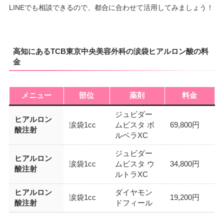
LINEでも相談できるので、都合に合わせて活用してみましょう！
高知にあるTCB東京中央美容外科の涙袋ヒアルロン酸の料
金
メニュー
部位
薬剤
料金
ジュビダー
ヒアルロン
涙袋1cc
ムビスタ ボ
69,800円
酸注射
ルベラXC
ジュビダー
ヒアルロン
涙袋1cc
ムビスタ ウ
34,800円
酸注射
ルトラXC
ヒアルロン
ダイヤモン
涙袋1cc
19,200円
酸注射
ドフィール