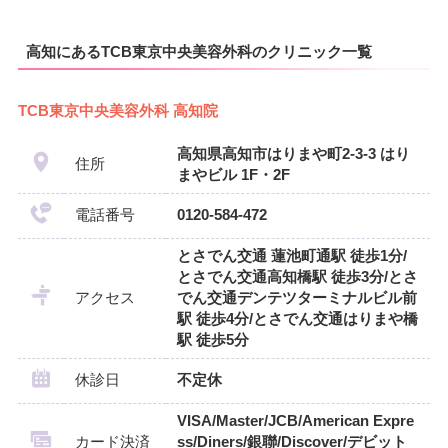
高知にあるTCB東京中央美容外科のクリニック一覧
TCB東京中央美容外科 高知院
高知県高知市はりまや町2-3-3 はり
住所
まやビル 1F・2F
電話番号
0120-584-472
とさでん交通 蓮池町通駅 徒歩1分/
とさでん交通高知橋駅 徒歩3分/とさ
アクセス
でん交通デンテツターミナルビル前
駅 徒歩4分/とさでん交通はりまや橋
駅 徒歩5分
休診日
不定休
VISA/Master/JCB/American Expre
カード決済
ss/Diners/銀聯/Discover/デビット