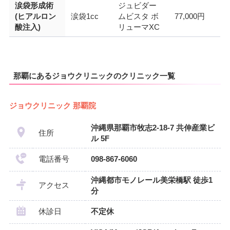
涙袋形成術
ジュビダー
(ヒアルロン
涙袋1cc
ムビスタ ボ
77,000円
酸注入)
リューマXC
那覇にあるジョウクリニックのクリニック一覧
ジョウクリニック 那覇院
沖縄県那覇市牧志2-18-7 共伸産業ビ
住所
ル 5F
電話番号
098-867-6060
沖縄都市モノレール美栄橋駅 徒歩1
アクセス
分
休診日
不定休