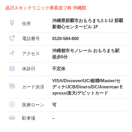
品川スキンクリニック美容皮フ科 沖縄院
沖縄県那覇市おもろまち1-1-12 那覇
住所
新都心センタービル 1F
電話番号
0120-584-800
沖縄都市モノレール おもろまち駅
アクセス
徒歩5分
休診日
不定休
VISA/Discover/UC/銀聯/Master/セ
カード決済
ディナ/JCB/Diners/DC/American E
xpress/楽天/デビットカード
医療ローン
可
駐車場
–