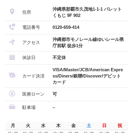
沖縄県那覇市久茂地1-1-1 パレット
住所
くもじ 9F 902
電話番号
0120-659-414
沖縄都市モノレール線ゆいレール県
アクセス
庁前駅 徒歩1分
休診日
不定休
VISA/Master/JCB/American Expre
カード決済
ss/Diners/銀聯/Discover/デビット
カード
医療ローン
可
駐車場
–
月
火
水
木
金
土
日
祝
10：00
10：00
10：00
10：00
10：00
10：00
10：00
10：00