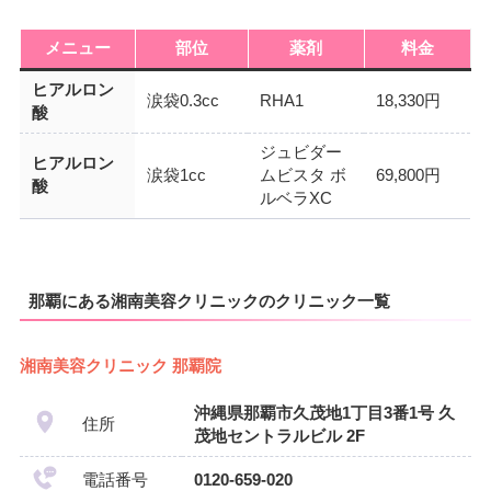
メニュー
部位
薬剤
料金
ヒアルロン
涙袋0.3cc
RHA1
18,330円
酸
ジュビダー
ヒアルロン
涙袋1cc
ムビスタ ボ
69,800円
酸
ルベラXC
那覇にある湘南美容クリニックのクリニック一覧
湘南美容クリニック 那覇院
沖縄県那覇市久茂地1丁目3番1号 久
住所
茂地セントラルビル 2F
電話番号
0120-659-020