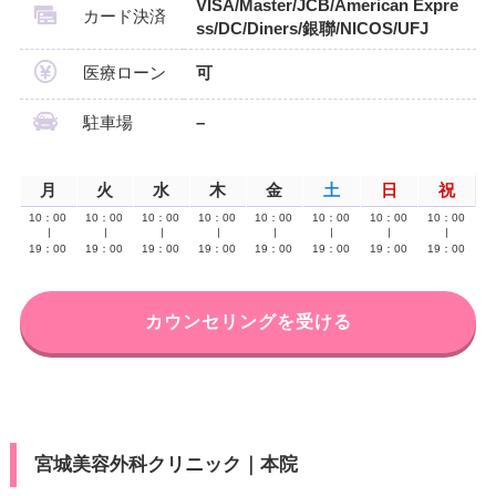
VISA/Master/JCB/American Expre
カード決済
ss/DC/Diners/銀聯/NICOS/UFJ
医療ローン
可
駐車場
–
月
火
水
木
金
土
日
祝
10：00
10：00
10：00
10：00
10：00
10：00
10：00
10：00
∣
∣
∣
∣
∣
∣
∣
∣
19：00
19：00
19：00
19：00
19：00
19：00
19：00
19：00
カウンセリングを受ける
宮城美容外科クリニック｜本院