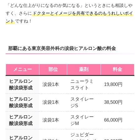
「どんな仕上がりになるのか気になる」というときにも相談しや
すく、さらに
ドクターとイメージを共有できるのもうれしいポイ
ント
ですね！
那覇にある東京美容外科の涙袋ヒアルロン酸の料金
メニュー
部位
薬剤
料金
ヒアルロン
ニューラミ
涙袋1本
19,800円
酸涙袋形成
スライト
ヒアルロン
スタイレー
涙袋1本
38,500円
酸涙袋形成
ジS
ヒアルロン
スタイレー
涙袋1本
66,000円
酸涙袋形成
ジM
ジュビダー
ヒアルロン