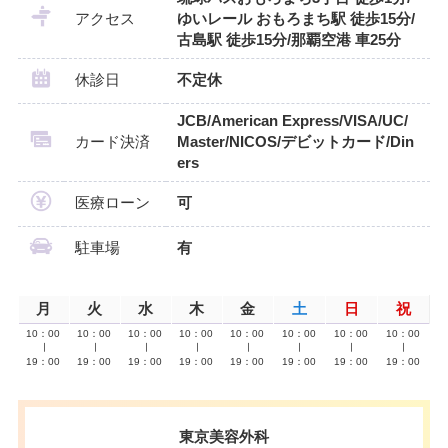
アクセス
ゆいレール おもろまち駅 徒歩15分/
古島駅 徒歩15分/那覇空港 車25分
休診日
不定休
JCB/American Express/VISA/UC/
カード決済
Master/NICOS/デビットカード/Din
ers
医療ローン
可
駐車場
有
月
火
水
木
金
土
日
祝
10：00
10：00
10：00
10：00
10：00
10：00
10：00
10：00
∣
∣
∣
∣
∣
∣
∣
∣
19：00
19：00
19：00
19：00
19：00
19：00
19：00
19：00
東京美容外科