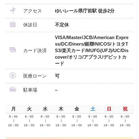
アクセス
ゆいレール県庁前駅 徒歩2分
休診日
不定休
VISA/Master/JCB/American Expre
ss/DC/Diners/銀聯/NICOS/トヨタT
カード決済
S3/楽天カード/MUFG(UFJ)/UC/Dis
cover/オリコ/アプラス/デビットカ
ード
医療ローン
可
駐車場
–
月
火
水
木
金
土
日
祝
9：00
9：00
9：00
9：00
9：00
9：00
9：00
9：00
∣
∣
∣
∣
∣
∣
∣
∣
18：00
18：00
18：00
18：00
18：00
18：00
18：00
18：00