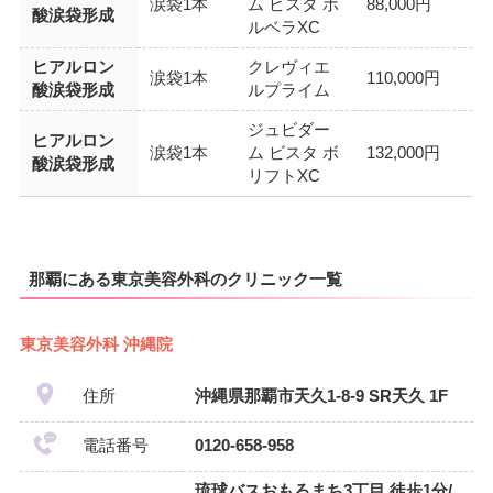
涙袋1本
ム ビスタ ボ
88,000円
酸涙袋形成
ルベラXC
ヒアルロン
クレヴィエ
涙袋1本
110,000円
酸涙袋形成
ルプライム
ジュビダー
ヒアルロン
涙袋1本
ム ビスタ ボ
132,000円
酸涙袋形成
リフトXC
那覇にある東京美容外科のクリニック一覧
東京美容外科 沖縄院
住所
沖縄県那覇市天久1-8-9 SR天久 1F
電話番号
0120-658-958
琉球バスおもろまち3丁目 徒歩1分/