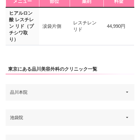
メニュー
部位
薬剤
料金
ヒアルロン
酸 レスチレ
レスチレン
ン リド（プ
涙袋片側
44,990円
リド
チシワ取
り）
東京にある品川美容外科のクリニック一覧
品川本院
東京都港区港南2-5-3 オリックス
池袋院
住所
品川ビル 9F
電話番号
0120-735-900