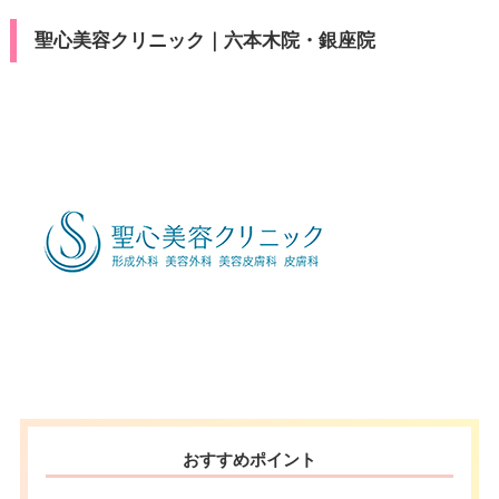
可
ン
カード決
VISA/MasterCard/JCB/America
聖心美容クリニック｜六本木院・銀座院
済
n Express/銀聯カード
駐車場
–
医療ロー
可
ン
月
火
水
木
金
土
日
祝
駐車場
–
10：00
10：00
10：00
10：00
10：00
10：00
10：00
10：00
∣
∣
∣
∣
∣
∣
∣
∣
19：00
19：00
19：00
19：00
19：00
19：00
19：00
19：00
月
火
水
木
金
土
日
祝
10：00
10：00
10：00
10：00
10：00
10：00
10：00
10：00
∣
∣
∣
∣
∣
∣
∣
∣
19：00
19：00
19：00
19：00
19：00
19：00
19：00
19：00
おすすめポイント