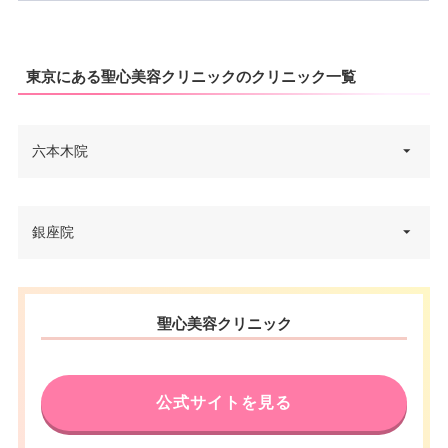
東京にある聖心美容クリニックのクリニック一覧
六本木院
東京都港区六本木6-6-9 ピラミデ
銀座院
住所
2F
0120-509-905 ※20時以降は新規
電話番号
予約のみ
東京都中央区銀座1丁目9-13 プラ
住所
聖心美容クリニック
イム銀座柳通りビル 9F
東京メトロ六本木駅 徒歩3分/都
アクセス
営地下鉄六本木駅 徒歩3分
電話番号
0120-911-935
公式サイトを見る
休診日
不定休
東京メトロ銀座一丁目駅10出口
徒歩1分/東京メトロ銀座駅A13出
VISA/Master/NICOS（日本信