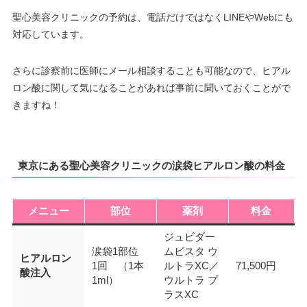
聖心美容クリニックの予約は、電話だけではなくLINEやWebにも
対応しています。
さらに診察前に医師にメール相談することも可能なので、ヒアル
ロン酸に関して気になることがあれば事前に聞いておくことがで
きますね！
東京にある聖心美容クリニックの涙袋ヒアルロン酸の料金
メニュー
部位
薬剤
料金
ジュビダー
涙袋1部位
ムビスタ ウ
ヒアルロン
1回 （1本
ルトラXC／
71,500円
酸注入
1ml）
ウルトラ プ
ラスXC