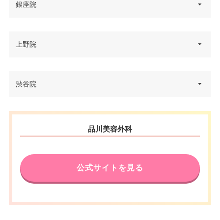
東京都豊島区南池袋1-25-11 第15
銀座院
住所
JR品川駅港南口 徒歩3分/京急品
野萩ビル 8F
アクセス
川駅高輪口 徒歩5分
電話番号
0120-824-900
東京都中央区銀座1-3-9 マルイト
上野院
休診日
不定休
住所
JR池袋駅東口 徒歩3分/東京メト
銀座ビル 3F
アクセス
VISA/Master/JCB/American Ex
ロ池袋駅43番出口 徒歩3分
カード決
電話番号
0120-095-200
press/Diners/銀聯/Discover/UC/
済
東京都台東区上野2-6-12 上野東
渋谷院
休診日
不定休
DC/楽天/セディナ
住所
JR有楽町駅京橋口 徒歩2分/東京
洋ビル 4F
医療ロー
アクセス
VISA/Master/JCB/American Ex
メトロ銀座一丁目駅3番出口 徒歩
可
カード決
ン
電話番号
0120-521-130
press/Diners/銀聯/Discover/UC/
1分
済
東京都渋谷区道玄坂2-3-2 大外ビ
DC/楽天/セディナ
住所
品川美容外科
駐車場
–
JR上野駅 不忍口 徒歩約5分/JR
ル4F
休診日
不定休
医療ロー
御徒町駅 北口 徒歩約5分/東京メ
可
ン
電話番号
0120-175-600
VISA/Master/JCB/American Ex
トロ上野広小路駅A3 徒歩約1分/
カード決
アクセス
月
火
水
木
金
土
日
祝
press/Diners/銀聯/Discover/UC/
都営地下鉄上野御徒町駅A3 徒歩
公式サイトを見る
済
駐車場
–
DC/楽天/セディナ
約1分/京成上野駅 正面口 徒歩約
アクセス
JR渋谷駅ハチ公改札 徒歩1分
10：00
10：00
10：00
10：00
10：00
10：00
10：00
10：00
∣
∣
∣
∣
∣
∣
∣
∣
4分
20：00
20：00
20：00
20：00
20：00
20：00
20：00
20：00
医療ロー
休診日
可
不定休
月
火
水
木
金
土
日
祝
ン
休診日
不定休
10：00
10：00
10：00
10：00
10：00
10：00
10：00
10：00
VISA/Discover/UC/銀聯/Master/