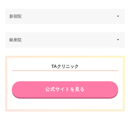
新宿院
東京都新宿区新宿3-1-16 京王新
銀座院
住所
宿追分第2ビル 5F
電話番号
0120-973-161
東京都中央区銀座2丁目3番1号 R
住所
TAクリニック
東京メトロ新宿三丁目駅A2出口
ayGinza 5F
徒歩1分/都営地下鉄新宿三丁目駅
アクセス
電話番号
0120-229-239
C1出口 徒歩2分/JR新宿駅南口
徒歩5分
公式サイトを見る
JR有楽町駅京橋口 徒歩4分/東京
メトロ銀座一丁目駅3番出口 徒歩
休診日
不定休
アクセス
1分/東京メトロ銀座駅C8番出口
カード決
VISA/MasterCard/JCB/America
徒歩4分
済
n Express/銀聯カード
休診日
不定休
医療ロー