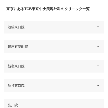
東京にあるTCB東京中央美容外科のクリニック一覧
池袋東口院
東京都豊島区東池袋1-8-1 WACC
銀座有楽町院
住所
A IKEBUKURO 6F
電話番号
0120-427-734
東京都千代田区有楽町2-3-5 aune
新宿東口院
住所
有楽町 5F
アクセス
JR池袋駅東口 徒歩3分
電話番号
0120-197-250
休診日
不定休
東京都新宿区歌舞伎町1丁目27-5
渋谷東口院
住所
地下鉄日比谷線日比谷駅 徒歩1
歌舞伎町APMビル 7F
VISA/Master/JCB/American Ex
アクセス
カード決
分/JR有楽町駅銀座口 徒歩2分
press/Diners/銀聯/Discover/デ
済
電話番号
0120-197-242
ビットカード
東京都渋谷区渋谷2-19-15 宮益坂
品川院
休診日
不定休
住所