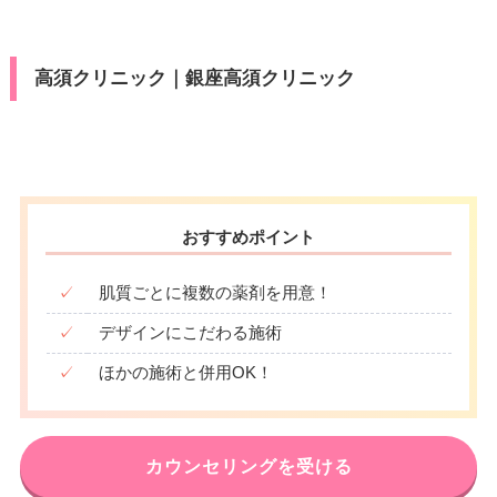
駐車場
–
∣
∣
∣
∣
∣
∣
∣
∣
VISA/Master/JCB/American Ex
カード決
セディナ/JCB/Diners/DC/Ameri
20：00
20：00
20：00
20：00
20：00
20：00
20：00
20：00
カード決
press/Diners/銀聯/Discover/UC/
済
can Express/楽天/デビットカー
済
DC/楽天/セディナ
ド
月
火
水
木
金
土
日
祝
高須クリニック｜銀座高須クリニック
医療ロー
10：00
10：00
10：00
10：00
10：00
10：00
10：00
10：00
医療ロー
可
可
∣
∣
∣
∣
∣
∣
∣
∣
ン
ン
19：00
19：00
19：00
19：00
19：00
19：00
19：00
19：00
駐車場
–
駐車場
–
月
火
水
木
金
土
日
祝
おすすめポイント
月
火
水
木
金
土
日
祝
10：00
10：00
10：00
10：00
10：00
10：00
10：00
10：00
10：00
10：00
10：00
10：00
10：00
10：00
10：00
10：00
∣
∣
∣
∣
∣
∣
∣
∣
∣
∣
∣
∣
∣
∣
∣
∣
✓
肌質ごとに複数の薬剤を用意！
19：00
19：00
19：00
19：00
19：00
19：00
19：00
19：00
20：00
20：00
20：00
20：00
20：00
20：00
20：00
20：00
✓
デザインにこだわる施術
✓
ほかの施術と併用OK！
カウンセリングを受ける