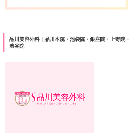
口 徒歩4分/東京メトロ京橋駅2出
カード決
販）/DC/UC/UFJ/American Expr
アクセス
口 徒歩5分/都営地下鉄宝町駅A4
済
ess/JCB/Diners/J-Debit/中国ユ
出口 徒歩6分/都営地下鉄東銀座
ニオン・ペイ銀聯
駅A8出口 徒歩7分/JR有楽町駅中
央口 徒歩7分/東京駅 車約4分
医療ロー
可
ン
品川美容外科｜品川本院・池袋院・銀座院・上野院・
休診日
不定休
渋谷院
駐車場
–
VISA/Master/NICOS（日本信
カード決
販）/DC/UC/UFJ/American Expr
済
ess/JCB/Diners/J-Debit/中国ユ
月
火
水
木
金
土
日
祝
ニオン・ペイ銀聯
10：00
10：00
10：00
10：00
10：00
10：00
10：00
10：00
∣
∣
∣
∣
∣
∣
∣
∣
医療ロー
19：00
19：00
19：00
19：00
19：00
19：00
19：00
19：00
可
ン
駐車場
–
月
火
水
木
金
土
日
祝
10：00
10：00
10：00
10：00
10：00
10：00
10：00
10：00
∣
∣
∣
∣
∣
∣
∣
∣
19：00
19：00
19：00
19：00
19：00
19：00
19：00
19：00