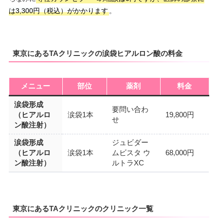
は3,300円（税込）がかかります
。
東京にあるTAクリニックの涙袋ヒアルロン酸の料金
メニュー
部位
薬剤
料金
涙袋形成
要問い合わ
（ヒアルロ
涙袋1本
19,800円
せ
ン酸注射）
涙袋形成
ジュビダー
（ヒアルロ
涙袋1本
ムビスタ ウ
68,000円
ン酸注射）
ルトラXC
東京にあるTAクリニックのクリニック一覧