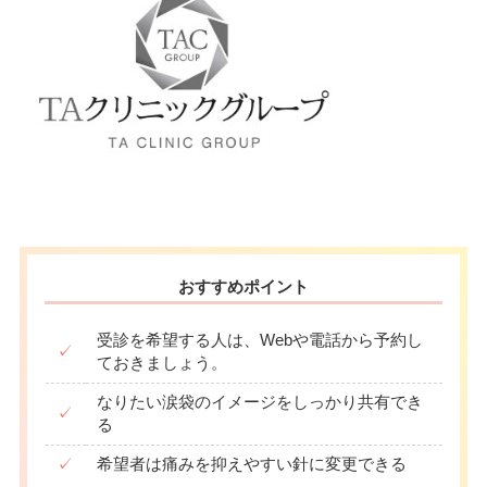
月
火
水
木
金
土
日
祝
10：00
10：00
10：00
10：00
10：00
10：00
10：00
10：00
∣
∣
∣
∣
∣
∣
∣
∣
19：00
19：00
19：00
19：00
19：00
19：00
19：00
19：00
おすすめポイント
受診を希望する人は、Webや電話から予約し
✓
ておきましょう。
なりたい涙袋のイメージをしっかり共有でき
✓
る
✓
希望者は痛みを抑えやすい針に変更できる