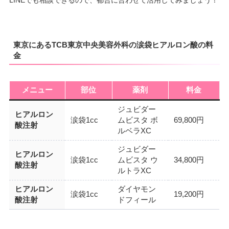
東京にあるTCB東京中央美容外科の涙袋ヒアルロン酸の料
金
メニュー
部位
薬剤
料金
ジュビダー
ヒアルロン
涙袋1cc
ムビスタ ボ
69,800円
酸注射
ルベラXC
ジュビダー
ヒアルロン
涙袋1cc
ムビスタ ウ
34,800円
酸注射
ルトラXC
ヒアルロン
ダイヤモン
涙袋1cc
19,200円
酸注射
ドフィール