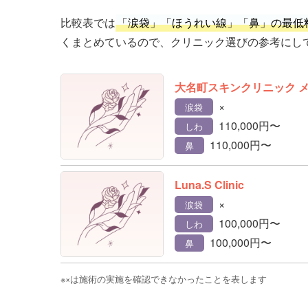
比較表では
「涙袋」「ほうれい線」「鼻」の最低
くまとめているので、クリニック選びの参考にし
大名町スキンクリニック 
×
涙袋
110,000円〜
しわ
110,000円〜
鼻
Luna.S Clinic
×
涙袋
100,000円〜
しわ
100,000円〜
鼻
※×は施術の実施を確認できなかったことを表します