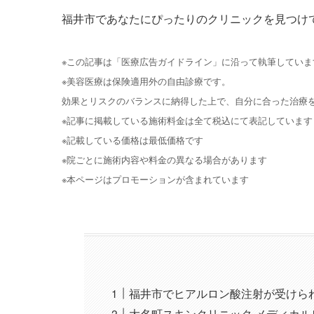
福井市であなたにぴったりのクリニックを見つけ
※この記事は「医療広告ガイドライン」に沿って執筆していま
※美容医療は保険適用外の自由診療です。
効果とリスクのバランスに納得した上で、自分に合った治療
※記事に掲載している施術料金は全て税込にて表記しています
※記載している価格は最低価格です
※院ごとに施術内容や料金の異なる場合があります
※本ページはプロモーションが含まれています
福井市でヒアルロン酸注射が受けら
大名町スキンクリニック メディカ