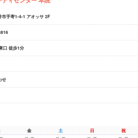
市手寄1-4-1 アオッサ 2F
8816
東口 徒歩1分
わせ
木
金
土
日
祝
00
10：00
10：00
10：00
10：00