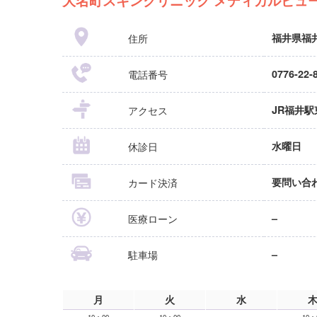
住所
福井県福井
電話番号
0776-22-
アクセス
JR福井駅
休診日
水曜日
カード決済
要問い合
医療ローン
–
駐車場
–
月
火
水
10：00
10：00
10：