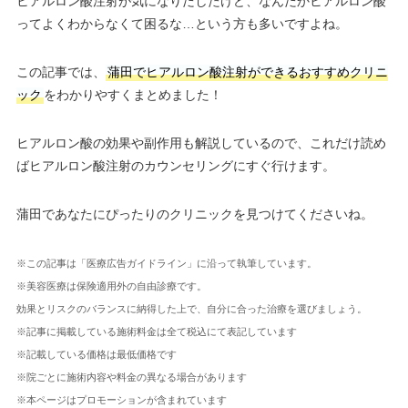
ヒアルロン酸注射が気になりだしたけど、なんだかヒアルロン酸
ってよくわからなくて困るな…という方も多いですよね。
この記事では、
蒲田でヒアルロン酸注射ができるおすすめクリニ
ック
をわかりやすくまとめました！
ヒアルロン酸の効果や副作用も解説しているので、これだけ読め
ばヒアルロン酸注射のカウンセリングにすぐ行けます。
蒲田であなたにぴったりのクリニックを見つけてくださいね。
※この記事は「医療広告ガイドライン」に沿って執筆しています。
※美容医療は保険適用外の自由診療です。
効果とリスクのバランスに納得した上で、自分に合った治療を選びましょう。
※記事に掲載している施術料金は全て税込にて表記しています
※記載している価格は最低価格です
※院ごとに施術内容や料金の異なる場合があります
※本ページはプロモーションが含まれています