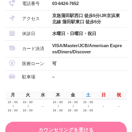
電話番号
03-6424-7652
京急蒲田駅西口 徒歩5分/JR京浜東
アクセス
北線 蒲田駅東口 徒歩5分
休診日
水曜日・日曜日・祝日
VISA/Master/JCB/American Expre
カード決済
ss/Diners/Discover
医療ローン
可
駐車場
–
月
火
水
木
金
土
日
祝
10：00
10：00
10：00
10：00
10：00
∣
∣
–
∣
∣
∣
–
–
19：00
19：00
19：00
19：00
19：00
カウンセリングを受ける