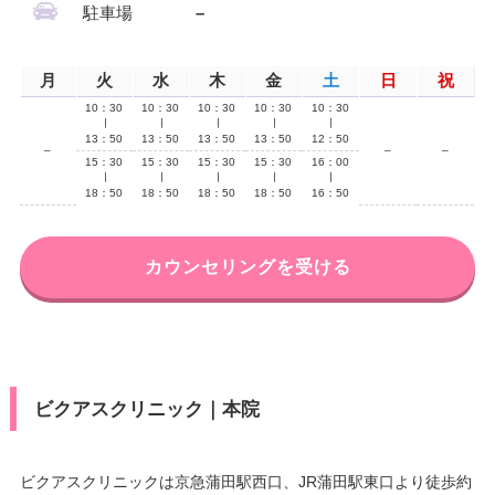
駐車場
–
月
火
水
木
金
土
日
祝
10：30
10：30
10：30
10：30
10：30
∣
∣
∣
∣
∣
13：50
13：50
13：50
13：50
12：50
–
–
–
15：30
15：30
15：30
15：30
16：00
∣
∣
∣
∣
∣
18：50
18：50
18：50
18：50
16：50
カウンセリングを受ける
ビクアスクリニック｜本院
ビクアスクリニックは京急蒲田駅西口、JR蒲田駅東口より徒歩約