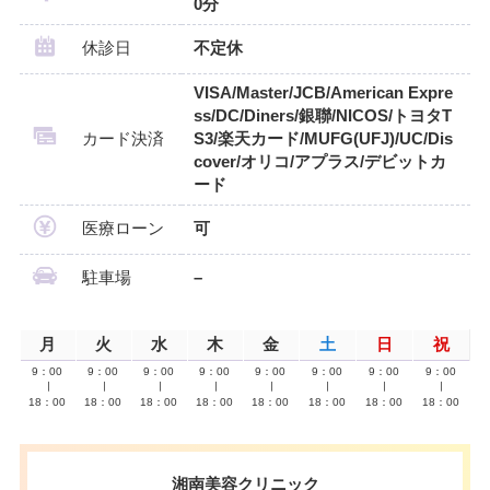
0分
休診日
不定休
VISA/Master/JCB/American Expre
ss/DC/Diners/銀聯/NICOS/トヨタT
カード決済
S3/楽天カード/MUFG(UFJ)/UC/Dis
cover/オリコ/アプラス/デビットカ
ード
医療ローン
可
駐車場
–
月
火
水
木
金
土
日
祝
9：00
9：00
9：00
9：00
9：00
9：00
9：00
9：00
∣
∣
∣
∣
∣
∣
∣
∣
18：00
18：00
18：00
18：00
18：00
18：00
18：00
18：00
湘南美容クリニック