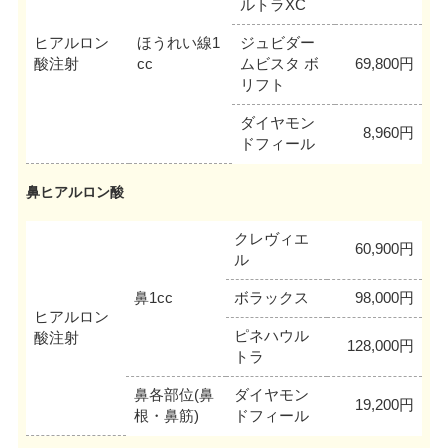
ルトラXC
ヒアルロン
ほうれい線1
ジュビダー
酸注射
cc
ムビスタ ボ
69,800円
リフト
ダイヤモン
8,960円
ドフィール
鼻ヒアルロン酸
クレヴィエ
60,900円
ル
鼻1cc
ボラックス
98,000円
ヒアルロン
ピネハウル
酸注射
128,000円
トラ
鼻各部位(鼻
ダイヤモン
19,200円
根・鼻筋)
ドフィール