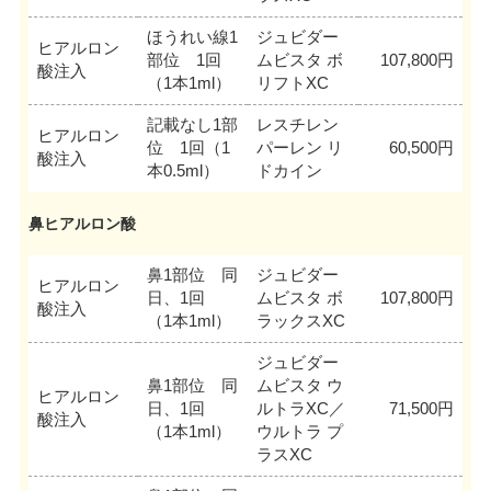
ほうれい線1
ジュビダー
ヒアルロン
部位 1回
ムビスタ ボ
107,800円
酸注入
（1本1ml）
リフトXC
記載なし1部
レスチレン
ヒアルロン
位 1回（1
パーレン リ
60,500円
酸注入
本0.5ml）
ドカイン
鼻ヒアルロン酸
鼻1部位 同
ジュビダー
ヒアルロン
日、1回
ムビスタ ボ
107,800円
酸注入
（1本1ml）
ラックスXC
ジュビダー
鼻1部位 同
ムビスタ ウ
ヒアルロン
日、1回
ルトラXC／
71,500円
酸注入
（1本1ml）
ウルトラ プ
ラスXC