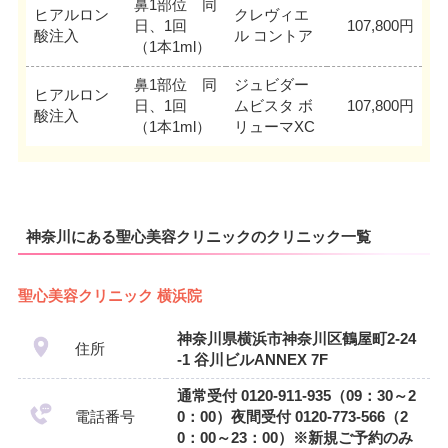
鼻1部位 同
ヒアルロン
クレヴィエ
日、1回
107,800円
酸注入
ル コントア
（1本1ml）
鼻1部位 同
ジュビダー
ヒアルロン
日、1回
ムビスタ ボ
107,800円
酸注入
（1本1ml）
リューマXC
神奈川にある聖心美容クリニックのクリニック一覧
聖心美容クリニック 横浜院
神奈川県横浜市神奈川区鶴屋町2-24
住所
-1 谷川ビルANNEX 7F
通常受付 0120-911-935（09：30～2
電話番号
0：00）夜間受付 0120-773-566（2
0：00～23：00）※新規ご予約のみ