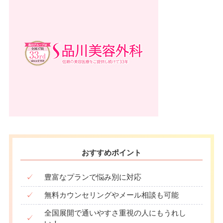
∣
∣
∣
∣
∣
∣
∣
∣
19：00
19：00
19：00
19：00
19：00
19：00
19：00
19：00
月
火
水
木
金
土
日
祝
10：00
10：00
10：00
10：00
10：00
10：00
10：00
10：00
∣
∣
∣
∣
∣
∣
∣
∣
19：00
19：00
19：00
19：00
19：00
19：00
19：00
19：00
おすすめポイント
✓
豊富なプランで悩み別に対応
✓
無料カウンセリングやメール相談も可能
全国展開で通いやすさ重視の人にもうれし
✓