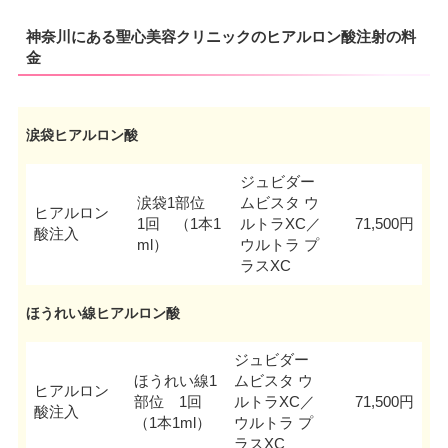
神奈川にある聖心美容クリニックのヒアルロン酸注射の料
金
涙袋ヒアルロン酸
ジュビダー
涙袋1部位
ムビスタ ウ
ヒアルロン
1回 （1本1
ルトラXC／
71,500円
酸注入
ml）
ウルトラ プ
ラスXC
ほうれい線ヒアルロン酸
ジュビダー
ほうれい線1
ムビスタ ウ
ヒアルロン
部位 1回
ルトラXC／
71,500円
酸注入
（1本1ml）
ウルトラ プ
ラスXC