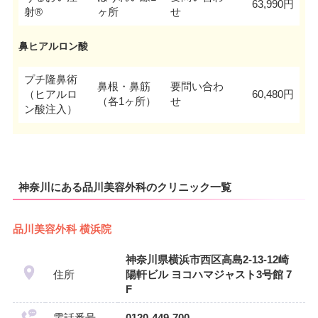
63,990円
射®
ヶ所
せ
鼻ヒアルロン酸
プチ隆鼻術
鼻根・鼻筋
要問い合わ
（ヒアルロ
60,480円
（各1ヶ所）
せ
ン酸注入）
神奈川にある品川美容外科のクリニック一覧
品川美容外科 横浜院
神奈川県横浜市西区高島2-13-12崎
住所
陽軒ビル ヨコハマジャスト3号館 7
F
電話番号
0120-449-700