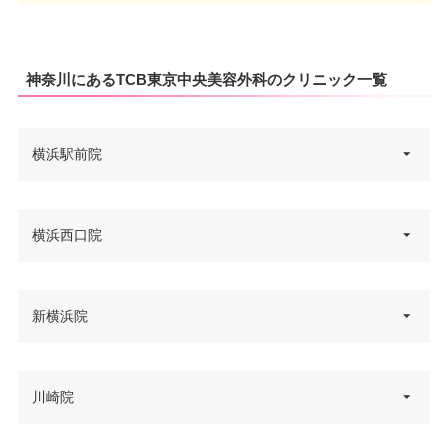
神奈川にあるTCB東京中央美容外科のクリニック一覧
横浜駅前院
神奈川県横浜市西区北幸1-1-8 エ
横浜西口院
住所
キニア横浜 7F
電話番号
0120-427-760
神奈川県横浜市西区北幸1-8-2 犬
新横浜院
住所
山西口ビルヂング 3F
アクセス
横浜駅西口 徒歩1分
電話番号
0120-197-259
休診日
不定休
神奈川県横浜市港北区新横浜2丁
川崎院
住所
JR・東横線・みなとみらい線 横
目5-14 WISENEXT新横浜 7F
カード決
可
アクセス
浜駅 徒歩3分/横浜市営地下鉄ブ
済