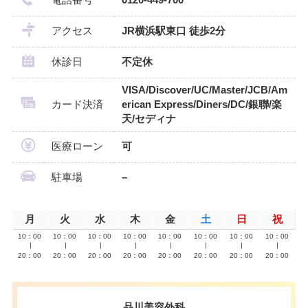
アクセス
JR横浜駅東口 徒歩2分
休診日
不定休
VISA/Discover/UC/Master/JCB/Am
カード決済
erican Express/Diners/DC/銀聯/楽
天/セディナ
医療ローン
可
駐車場
–
月
火
水
木
金
土
日
祝
10：00
10：00
10：00
10：00
10：00
10：00
10：00
10：00
∣
∣
∣
∣
∣
∣
∣
∣
20：00
20：00
20：00
20：00
20：00
20：00
20：00
20：00
品川美容外科