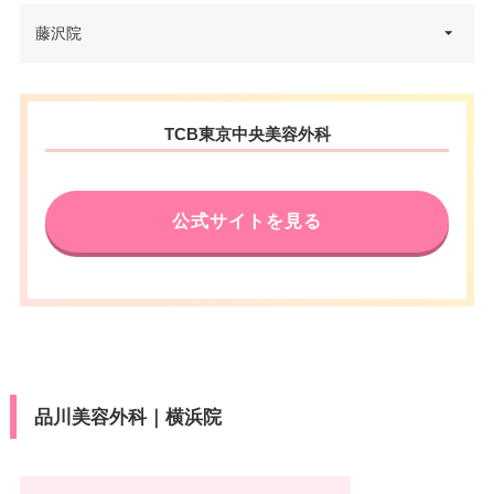
電話番号
0120-197-240
ルーライン 出口9 徒歩1分
神奈川県川崎市川崎区駅前本町1
藤沢院
医療ロー
可
住所
JR新横浜駅北口から徒歩5分/ブ
2番地1 川崎駅前タワー・リバー
休診日
不定休
ン
アクセス
ルーライン 新横浜駅8番出口から
ク B2F
カード決
徒歩1分
駐車場
–
可
神奈川県藤沢市南藤沢22-1 神中
電話番号
0120-569-225
済
住所
TCB東京中央美容外科
第二ビル 3F
休診日
木曜日・日曜日
医療ロー
アクセス
JR川崎駅・京急川崎駅 徒歩2分
月
火
水
木
金
土
日
祝
可
ン
電話番号
0120-584-575
カード決
可
10：00
10：00
10：00
10：00
10：00
10：00
10：00
10：00
済
∣
∣
∣
∣
∣
∣
∣
∣
公式サイトを見る
休診日
不定休
駐車場
–
19：00
19：00
19：00
19：00
19：00
19：00
19：00
19：00
アクセス
JR藤沢駅から徒歩1分
医療ロー
可
カード決
ン
可
休診日
不定休
済
月
火
水
木
金
土
日
祝
駐車場
–
10：00
10：00
10：00
10：00
10：00
10：00
10：00
10：00
医療ロー
VISA/Master/JCB/American Ex
可
カード決
∣
∣
∣
∣
∣
∣
∣
∣
ン
press/Diners/銀聯/Discover/デ
19：00
19：00
19：00
19：00
19：00
19：00
19：00
19：00
済
ビットカード
月
火
水
木
金
土
日
祝
駐車場
–
品川美容外科｜横浜院
10：00
10：00
10：00
10：00
10：00
10：00
医療ロー
可
∣
∣
∣
–
∣
∣
–
∣
ン
19：00
19：00
19：00
19：00
19：00
19：00
月
火
水
木
金
土
日
祝
駐車場
–
10：00
10：00
10：00
10：00
10：00
10：00
10：00
10：00