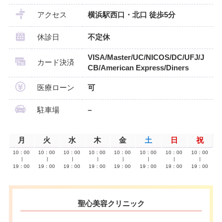
アクセス
横浜駅西口・北口 徒歩5分
休診日
不定休
VISA/Master/UC/NICOS/DC/UFJ/J
カード決済
CB/American Express/Diners
医療ローン
可
駐車場
–
月
火
水
木
金
土
日
祝
10：00
10：00
10：00
10：00
10：00
10：00
10：00
10：00
∣
∣
∣
∣
∣
∣
∣
∣
19：00
19：00
19：00
19：00
19：00
19：00
19：00
19：00
聖心美容クリニック