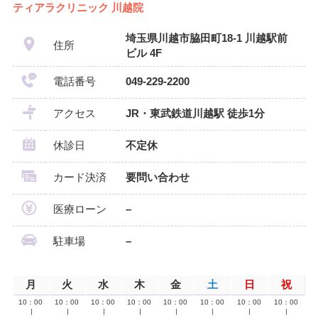
ティアラクリニック 川越院
埼玉県川越市脇田町18-1 川越駅前
住所
ビル 4F
電話番号
049-229-2200
アクセス
JR・東武鉄道川越駅 徒歩1分
休診日
不定休
カード決済
要問い合わせ
医療ローン
–
駐車場
–
月
火
水
木
金
土
日
祝
10：00
10：00
10：00
10：00
10：00
10：00
10：00
10：00
∣
∣
∣
∣
∣
∣
∣
∣