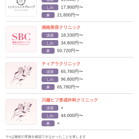
17,900円〜
しわ
21,800円〜
鼻
湘南美容クリニック
18,330円〜
涙袋
34,800円〜
しわ
50,720円〜
鼻
ティアラクリニック
65,780円〜
涙袋
96,800円〜
しわ
65,780円〜
鼻
川越ヒフ形成外科クリニック
×
涙袋
44,000円〜
しわ
×
鼻
※×は施術の実施を確認できなかったことを表します