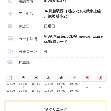
電話番号
0120-916-471
JR川越駅西口 徒歩2分/東武東上線
アクセス
川越駅 徒歩2分
休診日
日曜日
VISA/Master/JCB/American Expre
カード決済
ss/銀聯カード
医療ローン
可
駐車場
–
月
火
水
木
金
土
日
祝
10：00
10：00
10：00
10：00
10：00
10：00
∣
∣
∣
∣
∣
∣
–
–
19：00
19：00
19：00
19：00
19：00
19：00
TAクリニック