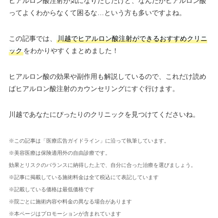
ヒアルロン酸注射が気になりだしたけど、なんだかヒアルロン酸
ってよくわからなくて困るな…という方も多いですよね。
この記事では、
川越でヒアルロン酸注射ができるおすすめクリニ
ック
をわかりやすくまとめました！
ヒアルロン酸の効果や副作用も解説しているので、これだけ読め
ばヒアルロン酸注射のカウンセリングにすぐ行けます。
川越であなたにぴったりのクリニックを見つけてくださいね。
※この記事は「医療広告ガイドライン」に沿って執筆しています。
※美容医療は保険適用外の自由診療です。
効果とリスクのバランスに納得した上で、自分に合った治療を選びましょう。
※記事に掲載している施術料金は全て税込にて表記しています
※記載している価格は最低価格です
※院ごとに施術内容や料金の異なる場合があります
※本ページはプロモーションが含まれています