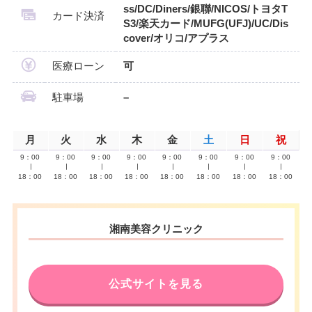
ss/DC/Diners/銀聯/NICOS/トヨタT
カード決済
S3/楽天カード/MUFG(UFJ)/UC/Dis
cover/オリコ/アプラス
医療ローン
可
駐車場
–
月
火
水
木
金
土
日
祝
9：00
9：00
9：00
9：00
9：00
9：00
9：00
9：00
∣
∣
∣
∣
∣
∣
∣
∣
18：00
18：00
18：00
18：00
18：00
18：00
18：00
18：00
湘南美容クリニック
公式サイトを見る