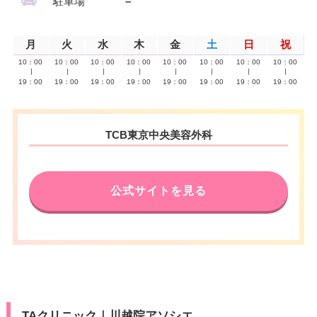
駐車場
–
月
火
水
木
金
土
日
祝
10：00
10：00
10：00
10：00
10：00
10：00
10：00
10：00
∣
∣
∣
∣
∣
∣
∣
∣
19：00
19：00
19：00
19：00
19：00
19：00
19：00
19：00
TCB東京中央美容外科
公式サイトを見る
TAクリニック｜川越院アソシエ