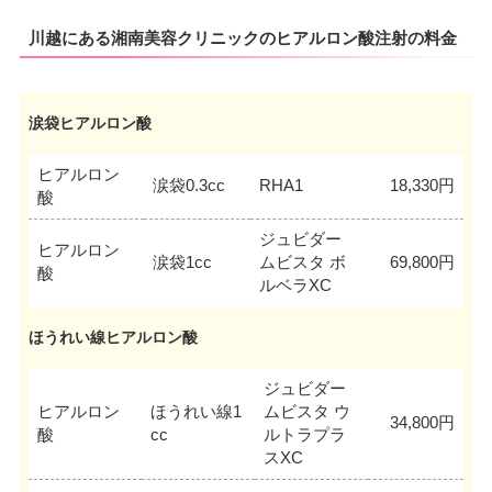
川越にある湘南美容クリニックのヒアルロン酸注射の料金
涙袋ヒアルロン酸
ヒアルロン
涙袋0.3cc
RHA1
18,330円
酸
ジュビダー
ヒアルロン
涙袋1cc
ムビスタ ボ
69,800円
酸
ルベラXC
ほうれい線ヒアルロン酸
ジュビダー
ヒアルロン
ほうれい線1
ムビスタ ウ
34,800円
酸
cc
ルトラプラ
スXC