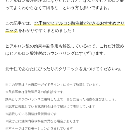
ヒアルロン酸注射が気になりだしたけど、なんだかヒアルロン酸
ってよくわからなくて困るな…という方も多いですよね。
この記事では、
北千住でヒアルロン酸注射ができるおすすめクリ
ニック
をわかりやすくまとめました！
ヒアルロン酸の効果や副作用も解説しているので、これだけ読め
ばヒアルロン酸注射のカウンセリングにすぐ行けます。
北千住であなたにぴったりのクリニックを見つけてくださいね。
※この記事は「医療広告ガイドライン」に沿って執筆しています。
※美容医療は保険適用外の自由診療です。
効果とリスクのバランスに納得した上で、自分に合った治療を選びましょう。
※記事に掲載している施術料金は全て税込にて表記しています
※記載している価格は最低価格です
※院ごとに施術内容や料金の異なる場合があります
※本ページはプロモーションが含まれています