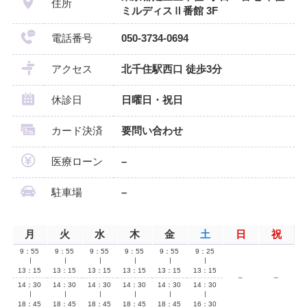
住所
ミルディスⅡ番館 3F
電話番号
050-3734-0694
アクセス
北千住駅西口 徒歩3分
休診日
日曜日・祝日
カード決済
要問い合わせ
医療ローン
–
駐車場
–
月
火
水
木
金
土
日
祝
9：55
9：55
9：55
9：55
9：55
9：25
∣
∣
∣
∣
∣
∣
13：15
13：15
13：15
13：15
13：15
13：15
–
–
14：30
14：30
14：30
14：30
14：30
14：30
∣
∣
∣
∣
∣
∣
18：45
18：45
18：45
18：45
18：45
16：30