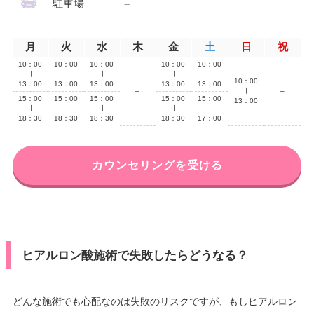
駐車場
–
月
火
水
木
金
土
日
祝
10：00
10：00
10：00
10：00
10：00
∣
∣
∣
∣
∣
10：00
13：00
13：00
13：00
13：00
13：00
–
∣
–
15：00
15：00
15：00
15：00
15：00
13：00
∣
∣
∣
∣
∣
18：30
18：30
18：30
18：30
17：00
カウンセリングを受ける
ヒアルロン酸施術で失敗したらどうなる？
どんな施術でも心配なのは失敗のリスクですが、もしヒアルロン