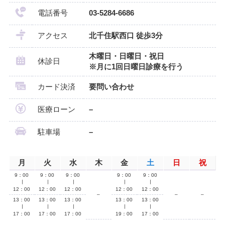
電話番号
03-5284-6686
アクセス
北千住駅西口 徒歩3分
木曜日・日曜日・祝日
休診日
※月に1回日曜日診療を行う
カード決済
要問い合わせ
医療ローン
–
駐車場
–
月
火
水
木
金
土
日
祝
9：00
9：00
9：00
9：00
9：00
∣
∣
∣
∣
∣
12：00
12：00
12：00
12：00
12：00
–
–
–
13：00
13：00
13：00
13：00
13：00
∣
∣
∣
∣
∣
17：00
17：00
17：00
19：00
17：00