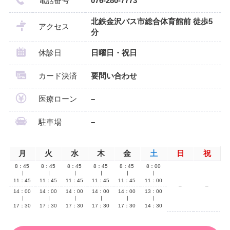
電話番号
076-280-7773
北鉄金沢バス市総合体育館前 徒歩5
アクセス
分
休診日
日曜日・祝日
カード決済
要問い合わせ
医療ローン
–
駐車場
–
月
火
水
木
金
土
日
祝
8：45
8：45
8：45
8：45
8：45
8：00
∣
∣
∣
∣
∣
∣
11：45
11：45
11：45
11：45
11：45
11：00
–
–
14：00
14：00
14：00
14：00
14：00
13：00
∣
∣
∣
∣
∣
∣
17：30
17：30
17：30
17：30
17：30
14：30