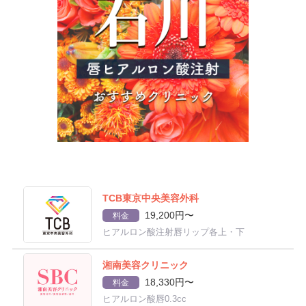
TCB東京中央美容外科
19,200円〜
料金
ヒアルロン酸注射唇リップ各上・下
湘南美容クリニック
18,330円〜
料金
ヒアルロン酸唇0.3cc