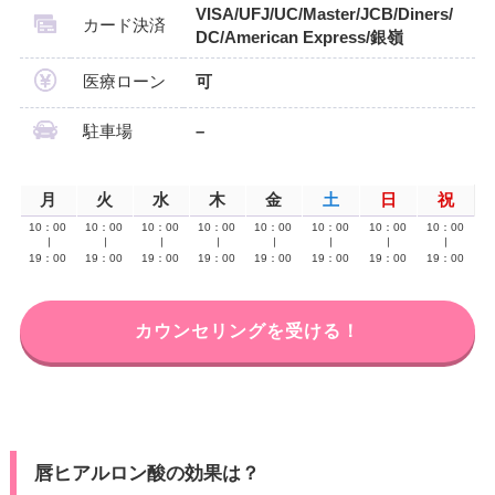
VISA/UFJ/UC/Master/JCB/Diners/
カード決済
DC/American Express/銀嶺
医療ローン
可
駐車場
–
月
火
水
木
金
土
日
祝
10：00
10：00
10：00
10：00
10：00
10：00
10：00
10：00
∣
∣
∣
∣
∣
∣
∣
∣
19：00
19：00
19：00
19：00
19：00
19：00
19：00
19：00
カウンセリングを受ける！
唇ヒアルロン酸の効果は？