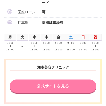
ード
医療ローン
可
駐車場
提携駐車場有
月
火
水
木
金
土
日
祝
9：00
9：00
9：00
9：00
9：00
9：00
9：00
∣
–
∣
∣
∣
∣
∣
∣
18：00
18：00
18：00
18：00
18：00
18：00
18：00
湘南美容クリニック
公式サイトを見る