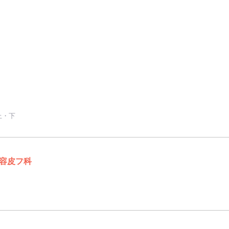
上・下
容皮フ科