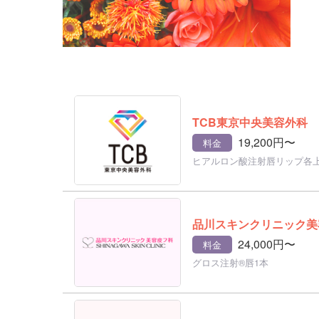
TCB東京中央美容外科
19,200円〜
料金
ヒアルロン酸注射唇リップ各
品川スキンクリニック美
24,000円〜
料金
グロス注射®唇1本