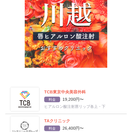
TCB東京中央美容外科
19,200円〜
料金
ヒアルロン酸注射唇リップ各上・下
TAクリニック
26,400円〜
料金