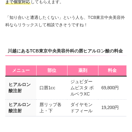
まで個室対応
してもらえます。
「知り合いと遭遇したくない」という人も、TCB東京中央美容外
科ならリラックスして相談できそうですね！
川越にあるTCB東京中央美容外科の唇ヒアルロン酸の料金
メニュー
部位
薬剤
料金
ジュビダー
ヒアルロン
口唇1cc
ムビスタ ボ
69,800円
酸注射
ルベラXC
ヒアルロン
唇リップ各
ダイヤモン
19,200円
酸注射
上・下
ドフィール