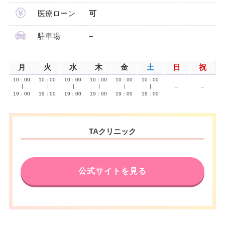
医療ローン
可
駐車場
–
月
火
水
木
金
土
日
祝
10：00
10：00
10：00
10：00
10：00
10：00
∣
∣
∣
∣
∣
∣
–
–
19：00
19：00
19：00
19：00
19：00
19：00
TAクリニック
公式サイトを見る