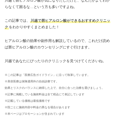
川越で唇ヒアルロン酸が気になりだしたけど、なんだかよくわか
らなくて困るな…という方も多いですよね。
この記事では、
川越で唇ヒアルロン酸ができるおすすめクリニッ
ク
をわかりやすくまとめました！
ヒアルロン酸の効果や副作用も解説しているので、これだけ読め
ば唇ヒアルロン酸のカウンセリングにすぐ行けます。
川越であなたにぴったりのクリニックを見つけてくださいね。
※この記事は「医療広告ガイドライン」に沿って執筆しています。
※美容医療は保険適用外の自由診療です。
効果とリスクのバランスに納得した上で、自分に合った治療を選びましょう。
※記事に掲載している施術料金は全て税込にて表記しています
※記載している価格は最低価格です
※院ごとに施術内容や料金の異なる場合があります
※本ページはプロモーションが含まれています