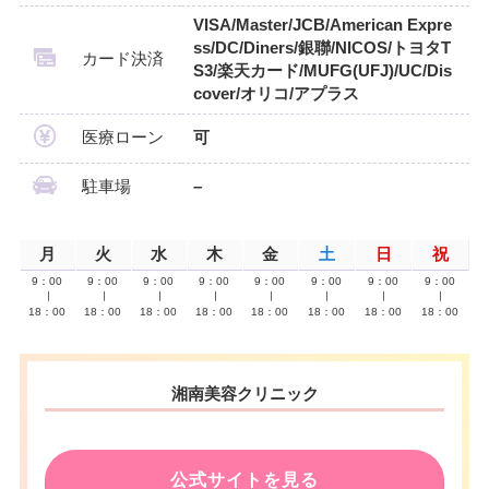
VISA/Master/JCB/American Expre
ss/DC/Diners/銀聯/NICOS/トヨタT
カード決済
S3/楽天カード/MUFG(UFJ)/UC/Dis
cover/オリコ/アプラス
医療ローン
可
駐車場
–
月
火
水
木
金
土
日
祝
9：00
9：00
9：00
9：00
9：00
9：00
9：00
9：00
∣
∣
∣
∣
∣
∣
∣
∣
18：00
18：00
18：00
18：00
18：00
18：00
18：00
18：00
湘南美容クリニック
公式サイトを見る