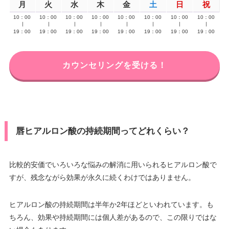
月
火
水
木
金
土
日
祝
10：00
10：00
10：00
10：00
10：00
10：00
10：00
10：00
∣
∣
∣
∣
∣
∣
∣
∣
19：00
19：00
19：00
19：00
19：00
19：00
19：00
19：00
カウンセリングを受ける！
唇ヒアルロン酸の持続期間ってどれくらい？
比較的安価でいろいろな悩みの解消に用いられるヒアルロン酸で
すが、残念ながら効果が永久に続くわけではありません。
ヒアルロン酸の持続期間は半年か2年ほどといわれています。も
ちろん、効果や持続期間には個人差があるので、この限りではな