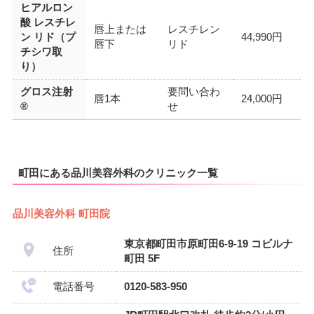
ヒアルロン
酸 レスチレ
唇上または
レスチレン
ン リド（プ
44,990円
唇下
リド
チシワ取
り）
グロス注射
要問い合わ
唇1本
24,000円
®
せ
町田にある品川美容外科のクリニック一覧
品川美容外科 町田院
東京都町田市原町田6-9-19 コビルナ
住所
町田 5F
電話番号
0120-583-950