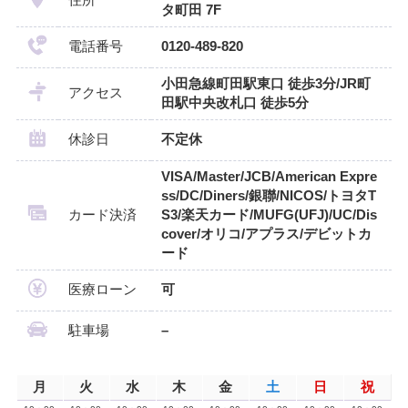
住所
タ町田 7F
電話番号
0120-489-820
小田急線町田駅東口 徒歩3分/JR町
アクセス
田駅中央改札口 徒歩5分
休診日
不定休
VISA/Master/JCB/American Expre
ss/DC/Diners/銀聯/NICOS/トヨタT
カード決済
S3/楽天カード/MUFG(UFJ)/UC/Dis
cover/オリコ/アプラス/デビットカ
ード
医療ローン
可
駐車場
–
月
火
水
木
金
土
日
祝