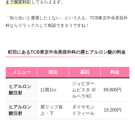
まで個室対応
してもらえます。
「知り合いと遭遇したくない」という人も、TCB東京中央美容外
科ならリラックスして相談できそうですね！
町田にあるTCB東京中央美容外科の唇ヒアルロン酸の料金
メニュー
部位
薬剤
料金
ジュビダー
ヒアルロン
口唇1cc
ムビスタ ボ
69,800円
酸注射
ルベラXC
ヒアルロン
唇リップ各
ダイヤモン
19,200円
酸注射
上・下
ドフィール