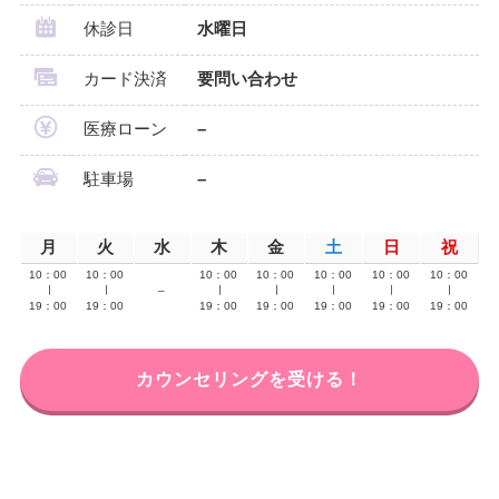
休診日
水曜日
カード決済
要問い合わせ
医療ローン
–
駐車場
–
月
火
水
木
金
土
日
祝
10：00
10：00
10：00
10：00
10：00
10：00
10：00
∣
∣
–
∣
∣
∣
∣
∣
19：00
19：00
19：00
19：00
19：00
19：00
19：00
カウンセリングを受ける！