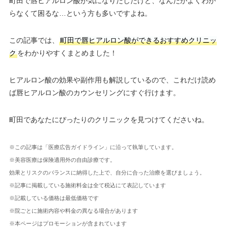
町田で唇ヒアルロン酸が気になりだしたけど、なんだかよくわか
らなくて困るな…という方も多いですよね。
この記事では、
町田で唇ヒアルロン酸ができるおすすめクリニッ
ク
をわかりやすくまとめました！
ヒアルロン酸の効果や副作用も解説しているので、これだけ読め
ば唇ヒアルロン酸のカウンセリングにすぐ行けます。
町田であなたにぴったりのクリニックを見つけてくださいね。
※この記事は「医療広告ガイドライン」に沿って執筆しています。
※美容医療は保険適用外の自由診療です。
効果とリスクのバランスに納得した上で、自分に合った治療を選びましょう。
※記事に掲載している施術料金は全て税込にて表記しています
※記載している価格は最低価格です
※院ごとに施術内容や料金の異なる場合があります
※本ページはプロモーションが含まれています