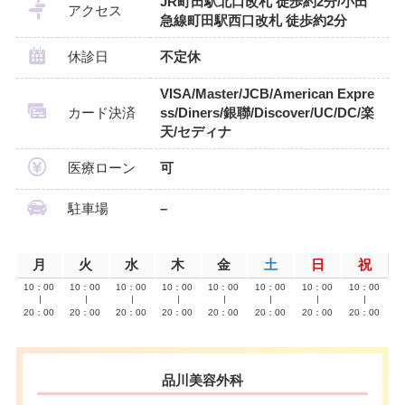
JR町田駅北口改札 徒歩約2分/小田
アクセス
急線町田駅西口改札 徒歩約2分
休診日
不定休
VISA/Master/JCB/American Expre
カード決済
ss/Diners/銀聯/Discover/UC/DC/楽
天/セディナ
医療ローン
可
駐車場
–
月
火
水
木
金
土
日
祝
10：00
10：00
10：00
10：00
10：00
10：00
10：00
10：00
∣
∣
∣
∣
∣
∣
∣
∣
20：00
20：00
20：00
20：00
20：00
20：00
20：00
20：00
品川美容外科