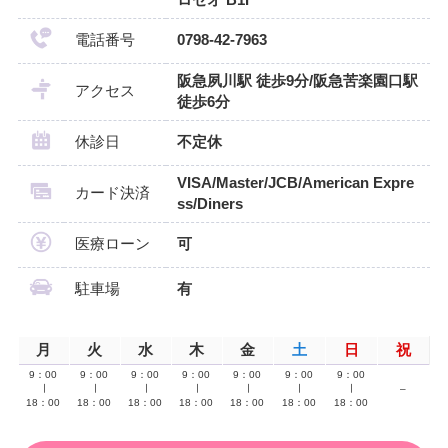
電話番号
0798-42-7963
阪急夙川駅 徒歩9分/阪急苦楽園口駅
アクセス
徒歩6分
休診日
不定休
VISA/Master/JCB/American Expre
カード決済
ss/Diners
医療ローン
可
駐車場
有
月
火
水
木
金
土
日
祝
9：00
9：00
9：00
9：00
9：00
9：00
9：00
∣
∣
∣
∣
∣
∣
∣
–
18：00
18：00
18：00
18：00
18：00
18：00
18：00