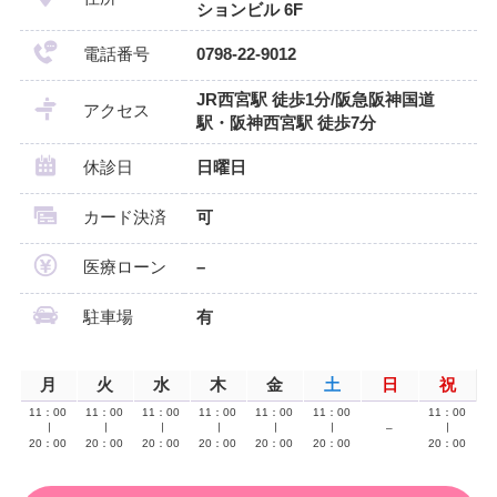
ションビル 6F
電話番号
0798-22-9012
JR西宮駅 徒歩1分/阪急阪神国道
アクセス
駅・阪神西宮駅 徒歩7分
休診日
日曜日
カード決済
可
医療ローン
–
駐車場
有
月
火
水
木
金
土
日
祝
11：00
11：00
11：00
11：00
11：00
11：00
11：00
∣
∣
∣
∣
∣
∣
–
∣
20：00
20：00
20：00
20：00
20：00
20：00
20：00