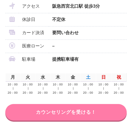
アクセス
阪急西宮北口駅 徒歩3分
休診日
不定休
カード決済
要問い合わせ
医療ローン
–
駐車場
提携駐車場有
月
火
水
木
金
土
日
祝
10：00
10：00
10：00
10：00
10：00
10：00
10：00
10：00
∣
∣
∣
∣
∣
∣
∣
∣
20：00
20：00
20：00
20：00
20：00
20：00
20：00
20：00
カウンセリングを受ける！