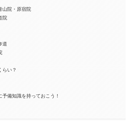
青山院・原宿院
道院
参道
院
くらい？
に予備知識を持っておこう！