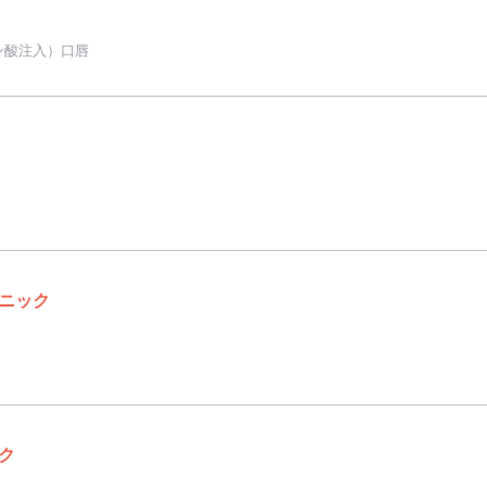
ン酸注入）口唇
ニック
ク