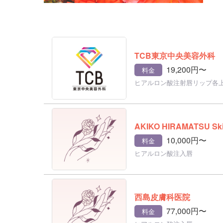
TCB東京中央美容外科
19,200円〜
料金
ヒアルロン酸注射唇リップ各
AKIKO HIRAMATSU Skin
10,000円〜
料金
ヒアルロン酸注入唇
西島皮膚科医院
77,000円〜
料金