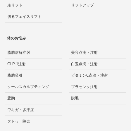
糸リフト
リフトアップ
切るフェイスリフト
体のお悩み
脂肪溶解注射
美容点滴・注射
GLP-1注射
白玉点滴・注射
脂肪吸引
ビタミンC点滴・注射
クールスカルプティング
プラセンタ注射
豊胸
脱毛
ワキガ・多汗症
タトゥー除去