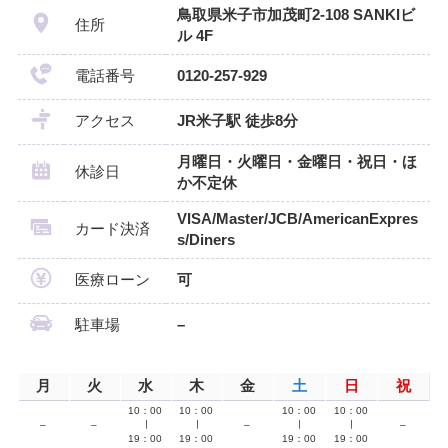
鳥取県米子市加茂町2-108 SANKIビ
住所
ル 4F
電話番号
0120-257-929
アクセス
JR米子駅 徒歩8分
月曜日・火曜日・金曜日・祝日・ほ
休診日
か不定休
VISA/Master/JCB/AmericanExpres
カード決済
s/Diners
医療ローン
可
駐車場
–
月
火
水
木
金
土
日
祝
10：00
10：00
10：00
10：00
–
–
∣
∣
–
∣
∣
–
19：00
19：00
19：00
19：00