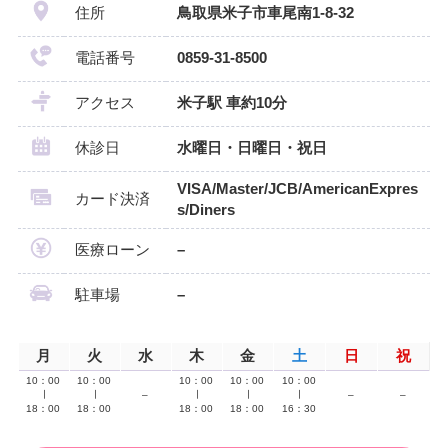
住所
鳥取県米子市車尾南1-8-32
電話番号
0859-31-8500
アクセス
米子駅 車約10分
休診日
水曜日・日曜日・祝日
VISA/Master/JCB/AmericanExpres
カード決済
s/Diners
医療ローン
–
駐車場
–
月
火
水
木
金
土
日
祝
10：00
10：00
10：00
10：00
10：00
∣
∣
–
∣
∣
∣
–
–
18：00
18：00
18：00
18：00
16：30