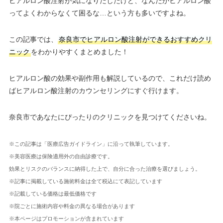
ヒアルロン酸注射が気になりだしたけど、なんだかヒアルロン酸
ってよくわからなくて困るな…という方も多いですよね。
この記事では、
奈良市でヒアルロン酸注射ができるおすすめクリ
ニック
をわかりやすくまとめました！
ヒアルロン酸の効果や副作用も解説しているので、これだけ読め
ばヒアルロン酸注射のカウンセリングにすぐ行けます。
奈良市であなたにぴったりのクリニックを見つけてくださいね。
※この記事は「医療広告ガイドライン」に沿って執筆しています。
※美容医療は保険適用外の自由診療です。
効果とリスクのバランスに納得した上で、自分に合った治療を選びましょう。
※記事に掲載している施術料金は全て税込にて表記しています
※記載している価格は最低価格です
※院ごとに施術内容や料金の異なる場合があります
※本ページはプロモーションが含まれています