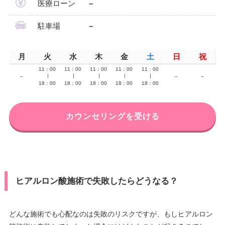
医療ローン
–
駐車場
–
月
火
水
木
金
土
日
祝
11：00
11：00
11：00
11：00
11：00
–
∣
∣
∣
∣
∣
–
–
18：00
18：00
18：00
18：00
18：00
カウンセリングを受ける
ヒアルロン酸施術で失敗したらどうなる？
どんな施術でも心配なのは失敗のリスクですが、もしヒアルロン