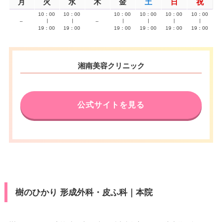
月
火
水
木
金
土
日
祝
10：00
10：00
10：00
10：00
10：00
10：00
–
∣
∣
–
∣
∣
∣
∣
19：00
19：00
19：00
19：00
19：00
19：00
湘南美容クリニック
公式サイトを見る
樹のひかり 形成外科・皮ふ科｜本院