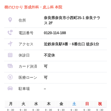
樹のひかり 形成外科・皮ふ科 本院
奈良県奈良市小西町25-1 奈良テラ
住所
ス 2F
電話番号
0120-114-188
アクセス
近鉄奈良駅4番・6番出口 徒歩1分
休診日
不定休
カード決済
可
医療ローン
可
駐車場
–
月
火
水
木
金
土
日
祝
9：30
9：30
9：30
9：30
9：30
9：30
9：30
9：30