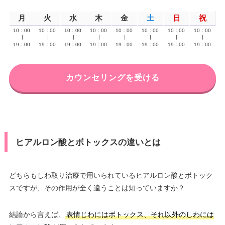
月
火
水
木
金
土
日
祝
10：00
10：00
10：00
10：00
10：00
10：00
10：00
10：00
∣
∣
∣
∣
∣
∣
∣
∣
19：00
19：00
19：00
19：00
19：00
19：00
19：00
19：00
カウンセリングを受ける
ヒアルロン酸とボトックスの違いとは
どちらもしわ取り治療で用いられているヒアルロン酸とボトック
スですが、その作用が全く違うことは知っていますか？
結論から言えば、
表情じわにはボトックス、それ以外のしわには