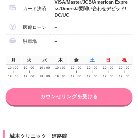
VISA/Master/JCB/American Expre
カード決済
ss/Diners/J要問い合わせデビッド/
DC/UC
医療ローン
–
駐車場
–
月
火
水
木
金
土
日
祝
10：00
10：00
10：00
10：00
10：00
10：00
10：00
10：00
∣
∣
∣
∣
∣
∣
∣
∣
19：00
19：00
19：00
19：00
19：00
19：00
19：00
19：00
カウンセリングを受ける
城本クリニック｜姫路院