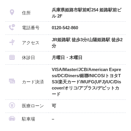
兵庫県姫路市駅前町254 姫路駅前ビ
住所
ル 2F
電話番号
0120-542-860
JR姫路駅 徒歩3分/山陽姫路駅 徒歩2
アクセス
分
休診日
月曜日・木曜日
VISA/Master/JCB/American Expre
ss/DC/Diners/銀聯/NICOS/トヨタT
カード決済
S3/楽天カード/MUFG(UFJ)/UC/Dis
cover/オリコ/アプラス/デビットカ
ード
医療ローン
可
駐車場
–