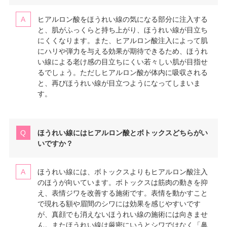
ヒアルロン酸をほうれい線の気になる部分に注入する
と、肌がふっくらと持ち上がり、ほうれい線が目立ち
にくくなります。また、ヒアルロン酸注入によって肌
にハリや弾力を与える効果が期待できるため、ほうれ
い線による老け感の目立ちにくい若々しい肌が目指せ
るでしょう。ただしヒアルロン酸が体内に吸収される
と、再びほうれい線が目立つようになってしまいま
す。
ほうれい線にはヒアルロン酸とボトックスどちらがい
いですか？
ほうれい線には、ボトックスよりもヒアルロン酸注入
のほうが向いています。ボトックスは筋肉の動きを抑
え、表情ジワを改善する施術です。表情を動かすこと
で現れる額や眉間のシワには効果を感じやすいです
が、真顔でも消えないほうれい線の施術には向きませ
ん。またほうれい線は厳密にいうとシワではなく「鼻