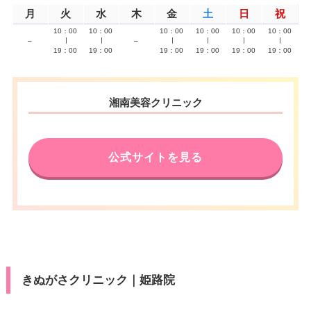
月
火
水
木
金
土
日
祝
10：00
10：00
10：00
10：00
10：00
10：00
–
∣
∣
–
∣
∣
∣
∣
19：00
19：00
19：00
19：00
19：00
19：00
湘南美容クリニック
公式サイトを見る
きぬがさクリニック｜姫路院