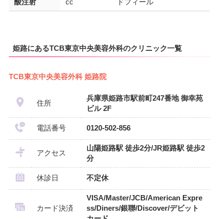
酸注射
cc
ドフィール
姫路にあるTCB東京中央美容外科のクリニック一覧
TCB東京中央美容外科 姫路院
兵庫県姫路市駅前町247番地 御幸苑
住所
ビル 2F
電話番号
0120-502-856
山陽姫路駅 徒歩2分/JR姫路駅 徒歩2
アクセス
分
休診日
不定休
VISA/Master/JCB/American Expre
カード決済
ss/Diners/銀聯/Discover/デビット
カード