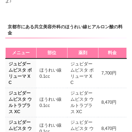
よ♪
京都市にある共立美容外科のほうれい線ヒアルロン酸の料
金
メニュー
部位
薬剤
料金
ジュビダー
ジュビダー
ムビスタ ボ
ほうれい線
ムビスタ ボ
7,700円
リューマ X
0.1cc
リューマ X
C
C
ジュビダー
ジュビダー
ムビスタ ウ
ほうれい線
ムビスタ ウ
8,470円
ルトラプラ
0.1cc
ルトラプラ
ス XC
ス XC
ジュビダー
ジュビダー
ほうれい線
ムビスタ ウ
ムビスタ ウ
8,470円
0.1cc