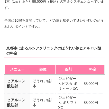
1本（1㏄）あたり88,000円（税込）の料金システムとなっていま
∣
∣
∣
∣
∣
∣
∣
∣
18：00
18：00
18：00
18：00
18：00
18：00
18：00
18：00
す。
全国に10院を展開していて、どの院も駅チカで通いやすいのがう
れしいポイントですね。
京都市にあるルシアクリニックのほうれい線ヒアルロン酸
の料金
メニュー
部位
薬剤
料金
ジュビダー
ヒアルロン
ほうれい線1
ムビスタ ボ
88,000円
酸注射
本
リューマXC
ジュビダー
ヒアルロン
ほうれい線1
ム ボリフト
88,000円
酸注射
本
XC