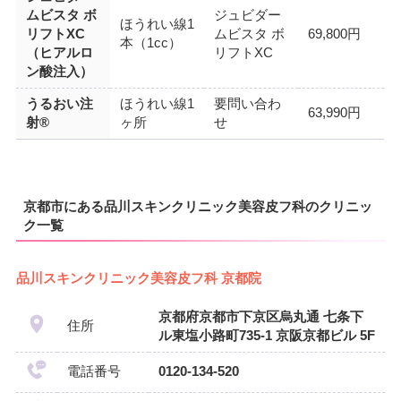
ムビスタ ボ
ジュビダー
ほうれい線1
リフトXC
ムビスタ ボ
69,800円
本（1cc）
（ヒアルロ
リフトXC
ン酸注入）
うるおい注
ほうれい線1
要問い合わ
63,990円
射®
ヶ所
せ
京都市にある品川スキンクリニック美容皮フ科のクリニッ
ク一覧
品川スキンクリニック美容皮フ科 京都院
京都府京都市下京区烏丸通 七条下
住所
ル東塩小路町735-1 京阪京都ビル 5F
電話番号
0120-134-520