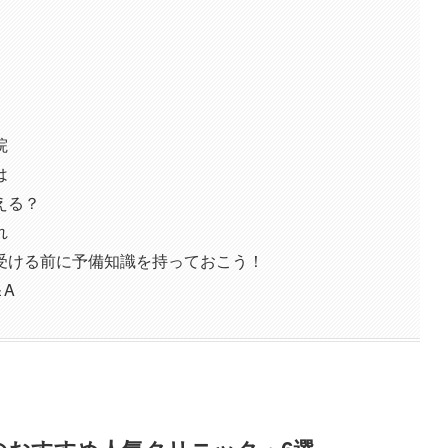
院
は
える？
れ
受ける前に予備知識を持っておこう！
A