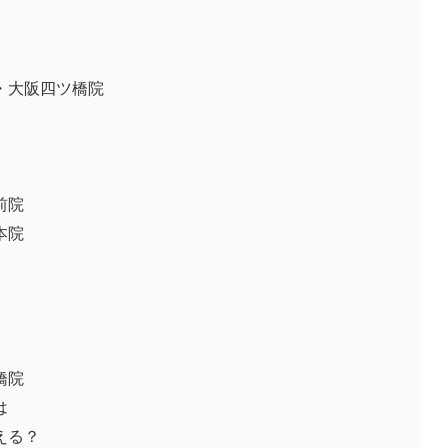
・大阪四ツ橋院
前院
本院
橋院
は
える？