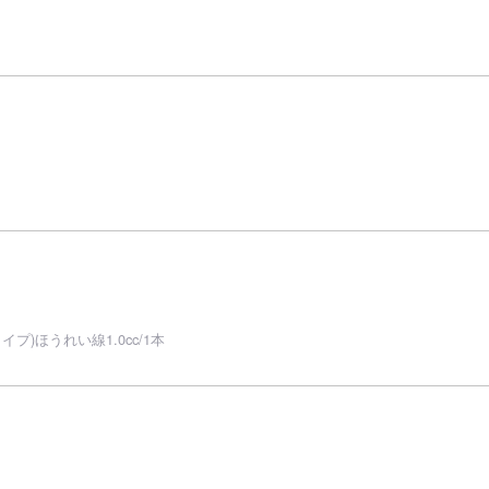
プ)ほうれい線1.0cc/1本