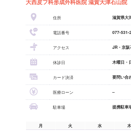
大西皮フ科形成外科医院 滋賀大津石山院
住所
滋賀県大津
電話番号
077-531-
アクセス
JR・京阪
休診日
木曜日・
カード決済
要問い合
医療ローン
–
駐車場
提携駐車
月
火
水