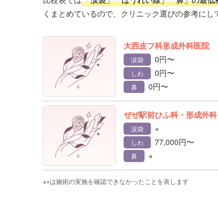
くまとめているので、クリニック選びの参考にし
大西皮フ科形成外科医院
0円〜
涙袋
0円〜
しわ
0円〜
鼻
ぜぜ駅前ひふ科・形成外科
×
涙袋
77,000円〜
しわ
×
鼻
※×は施術の実施を確認できなかったことを表します