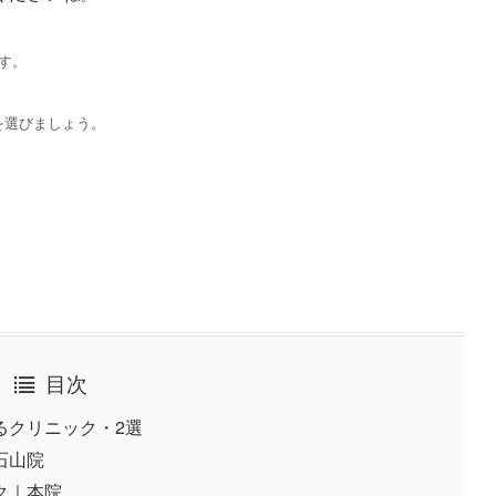
す。
を選びましょう。
目次
るクリニック・2選
石山院
ク｜本院