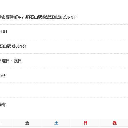
市粟津町4-7 JR石山駅前近江鉄道ビル 3Ｆ
2101
石山駅 徒歩1分
日曜日・祝日
わせ
場有
木
金
土
日
祝