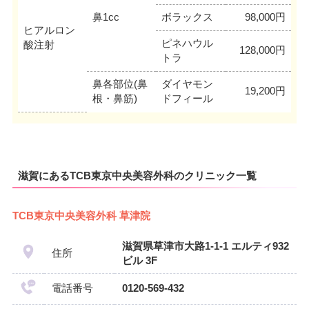
鼻1cc
ボラックス
98,000円
ヒアルロン
ピネハウル
酸注射
128,000円
トラ
鼻各部位(鼻
ダイヤモン
19,200円
根・鼻筋)
ドフィール
滋賀にあるTCB東京中央美容外科のクリニック一覧
TCB東京中央美容外科 草津院
滋賀県草津市大路1-1-1 エルティ932
住所
ビル 3F
電話番号
0120-569-432