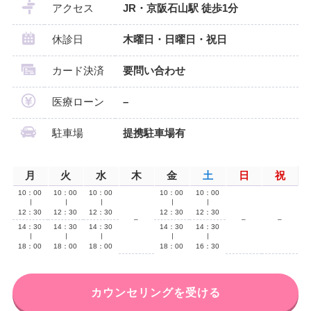
アクセス
JR・京阪石山駅 徒歩1分
休診日
木曜日・日曜日・祝日
カード決済
要問い合わせ
医療ローン
–
駐車場
提携駐車場有
月
火
水
木
金
土
日
祝
10：00
10：00
10：00
10：00
10：00
∣
∣
∣
∣
∣
12：30
12：30
12：30
12：30
12：30
–
–
–
14：30
14：30
14：30
14：30
14：30
∣
∣
∣
∣
∣
18：00
18：00
18：00
18：00
16：30
カウンセリングを受ける