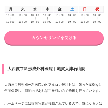
月
火
水
木
金
土
日
祝
10：00
10：00
10：00
10：00
10：00
10：00
10：00
10：00
∣
∣
∣
∣
∣
∣
∣
∣
19：00
19：00
19：00
19：00
19：00
19：00
19：00
19：00
カウンセリングを受ける
大西皮フ科形成外科医院｜滋賀大津石山院
大西皮フ科形成外科医院のヒアルロン酸注射は、残った薬剤を1
年間保管し、期間内であれば手技料のみで施術を行っています。
ホームページには症例写真が掲載されているので、気になる人は