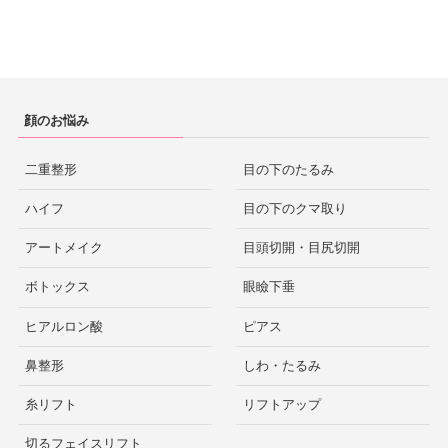
顔のお悩み
二重整形
目の下のたるみ
ハイフ
目の下のクマ取り
アートメイク
目頭切開・目尻切開
ボトックス
眼瞼下垂
ヒアルロン酸
ピアス
鼻整形
しわ・たるみ
糸リフト
リフトアップ
切るフェイスリフト