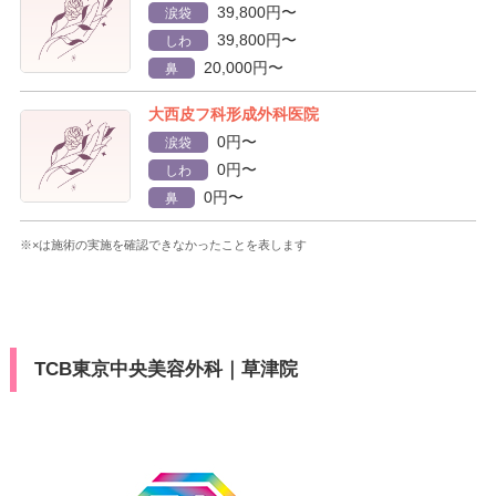
39,800円〜
涙袋
39,800円〜
しわ
20,000円〜
鼻
大西皮フ科形成外科医院
0円〜
涙袋
0円〜
しわ
0円〜
鼻
※×は施術の実施を確認できなかったことを表します
TCB東京中央美容外科｜草津院