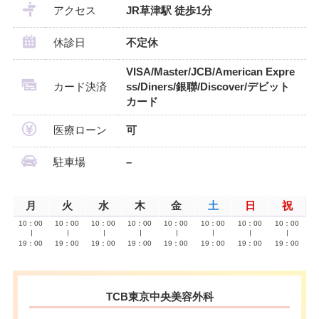
アクセス
JR草津駅 徒歩1分
休診日
不定休
VISA/Master/JCB/American Expre
カード決済
ss/Diners/銀聯/Discover/デビット
カード
医療ローン
可
駐車場
–
月
火
水
木
金
土
日
祝
10：00
10：00
10：00
10：00
10：00
10：00
10：00
10：00
∣
∣
∣
∣
∣
∣
∣
∣
19：00
19：00
19：00
19：00
19：00
19：00
19：00
19：00
TCB東京中央美容外科