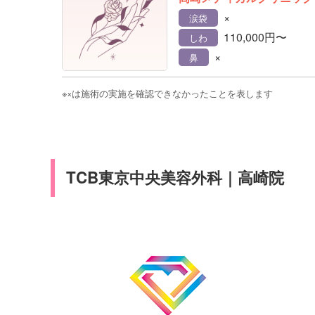
×
涙袋
110,000円〜
しわ
×
鼻
※×は施術の実施を確認できなかったことを表します
TCB東京中央美容外科｜高崎院