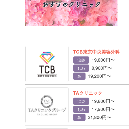
TCB東京中央美容外科
19,800円〜
涙袋
8,960円〜
しわ
19,200円〜
鼻
TAクリニック
19,800円〜
涙袋
17,900円〜
しわ
21,800円〜
鼻