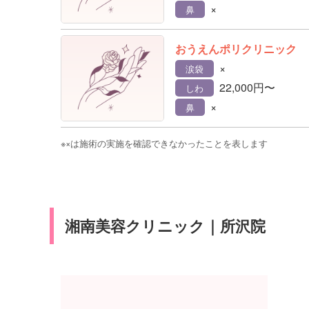
×
鼻
おうえんポリクリニック
×
涙袋
22,000円〜
しわ
×
鼻
※×は施術の実施を確認できなかったことを表します
湘南美容クリニック｜所沢院